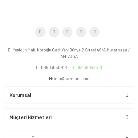
Yenigün Mah. Köroğlu Cad. Yeni Dünya 2 Sitesi 46/A Muratpaşa /
ANTALYA
08503050918
05438843618
M:
info@kozmodi.com
Kurumsal
Müşteri Hizmetleri