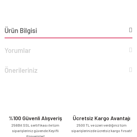
Ürün Bilgisi
Yorumlar
Önerileriniz
%100 Güvenli Alışveriş
Ücretsiz Kargo Avantajı
256Bit SSL sertifikası ile tüm
2500 TL ve üzeri verdiğiniz tüm
siparişleriniz güvende.Keyifli
siparişlerinizde ücretsiz kargo fırsatı!
Alışverişler!