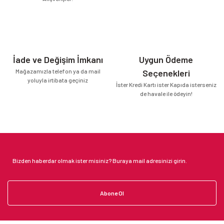
İade ve Değişim İmkanı
Uygun Ödeme
Mağazamızla telefon ya da mail
Seçenekleri
yoluyla irtibata geçiniz
İster Kredi Kartı ister Kapıda isterseniz
de havale ile ödeyin!
Abone Ol