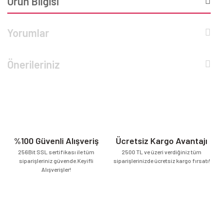
Ürün Bilgisi
Yorumlar
Önerileriniz
%100 Güvenli Alışveriş
Ücretsiz Kargo Avantajı
256Bit SSL sertifikası ile tüm
2500 TL ve üzeri verdiğiniz tüm
siparişleriniz güvende.Keyifli
siparişlerinizde ücretsiz kargo fırsatı!
Alışverişler!