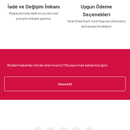
İade ve Değişim İmkanı
Uygun Ödeme
Mağazamızla telefon ya da mail
Seçenekleri
yoluyla irtibata geçiniz
İster Kredi Kartı ister Kapıda isterseniz
de havale ile ödeyin!
Abone Ol