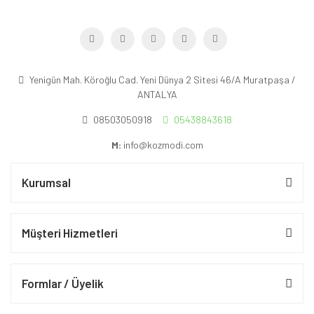
Yenigün Mah. Köroğlu Cad. Yeni Dünya 2 Sitesi 46/A Muratpaşa /
ANTALYA
08503050918
05438843618
M:
info@kozmodi.com
Kurumsal
Müşteri Hizmetleri
Formlar / Üyelik