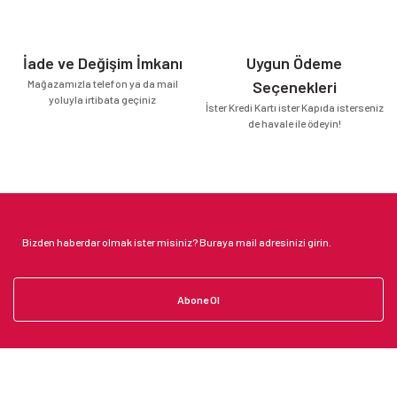
İade ve Değişim İmkanı
Uygun Ödeme
Mağazamızla telefon ya da mail
Seçenekleri
yoluyla irtibata geçiniz
İster Kredi Kartı ister Kapıda isterseniz
de havale ile ödeyin!
Abone Ol