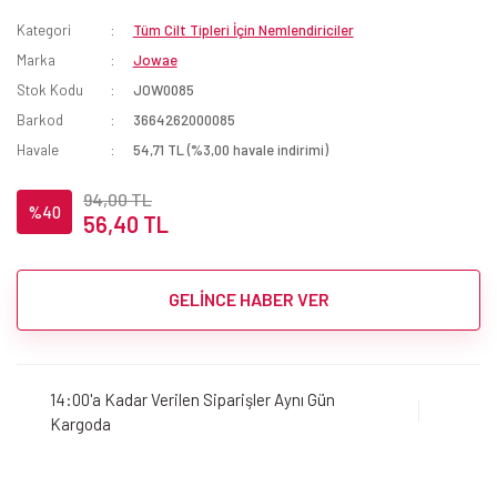
Kategori
Tüm Cilt Tipleri İçin Nemlendiriciler
Marka
Jowae
Stok Kodu
JOW0085
Barkod
3664262000085
Havale
54,71 TL (%3,00 havale indirimi)
94,00 TL
%40
56,40 TL
GELİNCE HABER VER
14:00'a Kadar Verilen Siparişler Aynı Gün
Kargoda