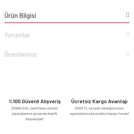
Ürün Bilgisi
Yorumlar
Önerileriniz
%100 Güvenli Alışveriş
Ücretsiz Kargo Avantajı
256Bit SSL sertifikası ile tüm
2500 TL ve üzeri verdiğiniz tüm
siparişleriniz güvende.Keyifli
siparişlerinizde ücretsiz kargo fırsatı!
Alışverişler!