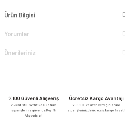
Ürün Bilgisi
Yorumlar
Önerileriniz
%100 Güvenli Alışveriş
Ücretsiz Kargo Avantajı
256Bit SSL sertifikası ile tüm
2500 TL ve üzeri verdiğiniz tüm
siparişleriniz güvende.Keyifli
siparişlerinizde ücretsiz kargo fırsatı!
Alışverişler!