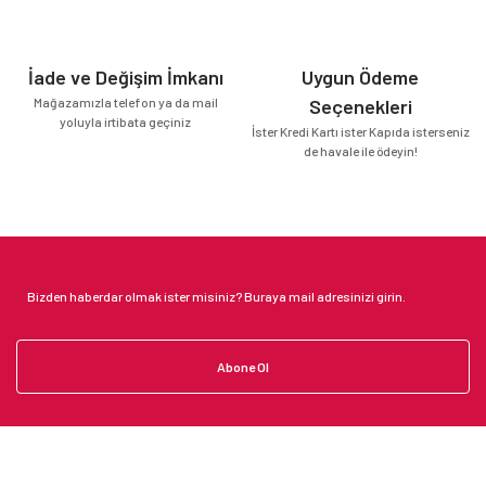
İade ve Değişim İmkanı
Uygun Ödeme
Mağazamızla telefon ya da mail
Seçenekleri
yoluyla irtibata geçiniz
İster Kredi Kartı ister Kapıda isterseniz
de havale ile ödeyin!
Abone Ol