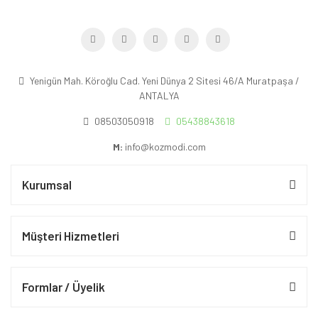
Yenigün Mah. Köroğlu Cad. Yeni Dünya 2 Sitesi 46/A Muratpaşa /
ANTALYA
08503050918
05438843618
M:
info@kozmodi.com
Kurumsal
Müşteri Hizmetleri
Formlar / Üyelik