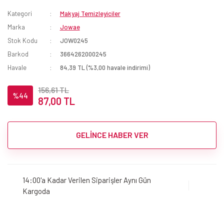
Kategori
Makyaj Temizleyiciler
Marka
Jowae
Stok Kodu
JOW0245
Barkod
3664262000245
Havale
84,39 TL (%3,00 havale indirimi)
156,61 TL
%44
87,00 TL
GELİNCE HABER VER
14:00'a Kadar Verilen Siparişler Aynı Gün
Kargoda