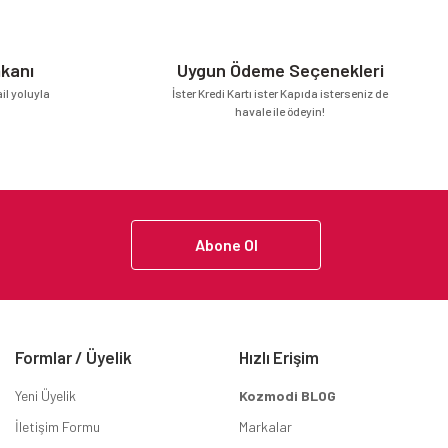
mkanı
Uygun Ödeme Seçenekleri
l yoluyla
İster Kredi Kartı ister Kapıda isterseniz de
havale ile ödeyin!
Abone Ol
Formlar / Üyelik
Hızlı Erişim
Yeni Üyelik
Kozmodi BLOG
İletişim Formu
Markalar