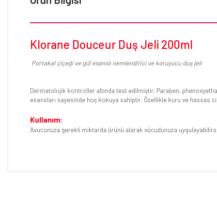
Klorane Douceur Duş Jeli 200ml
Portakal çiçeği ve gül esanslı nemlendirici ve koruyucu duş jeli
Dermatolojik kontroller altında test edilmiştir. Paraben, phenoxyetha
esansları sayesinde hoş kokuya sahiptir. Özellikle kuru ve hassas ci
Kullanım:
Avucunuza gerekli miktarda ürünü alarak vücudunuza uygulayabilirs
Bu ürünün fiyat bilgisi, resim, ürün açıklamalarında ve diğer konular
Görüş ve önerileriniz için teşekkür ederiz.
Ürün resmi kalitesiz, bozuk veya görüntülenemiyor.
Ürün açıklamasında eksik bilgiler bulunuyor.