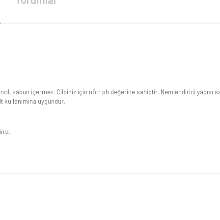
nol, sabun içermez. Cildiniz için nötr ph değerine sahiptir. Nemlendirici yapısı s
lt kullanımına uygundur.
iniz.
da yetersiz gördüğünüz noktaları öneri formunu kullanarak tarafımıza iletebilirsi
Bu ürüne ilk yorumu siz yapın!
Yorum Yaz