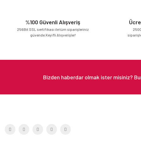
Ürün bilgilerinde hatalar bulunuyor.
Ürün fiyatı diğer sitelerden daha pahalı.
%100 Güvenli Alışveriş
Ücre
Bu ürüne benzer farklı alternatifler olmalı.
256Bit SSL sertifikası ile tüm siparişleriniz
2500
güvende.Keyifli Alışverişler!
siparişl