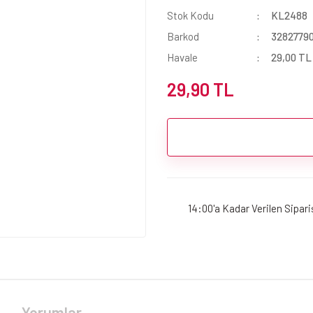
Stok Kodu
KL2488
Barkod
3282779
Havale
29,00 TL 
29,90 TL
14:00'a Kadar Verilen Sipar
Yorumlar