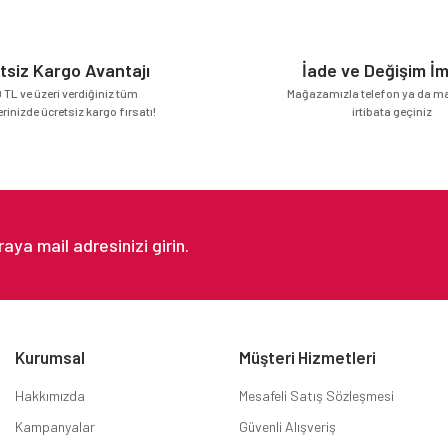
tsiz Kargo Avantajı
İade ve Değişim İ
 TL ve üzeri verdiğiniz tüm
Mağazamızla telefon ya da mai
erinizde ücretsiz kargo fırsatı!
irtibata geçiniz
Gönder
Kurumsal
Müşteri Hizmetleri
Hakkımızda
Mesafeli Satış Sözleşmesi
Kampanyalar
Güvenli Alışveriş