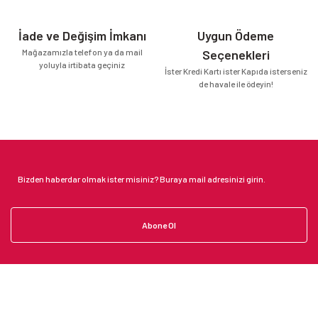
İade ve Değişim İmkanı
Uygun Ödeme
Mağazamızla telefon ya da mail
Seçenekleri
yoluyla irtibata geçiniz
İster Kredi Kartı ister Kapıda isterseniz
de havale ile ödeyin!
Abone Ol