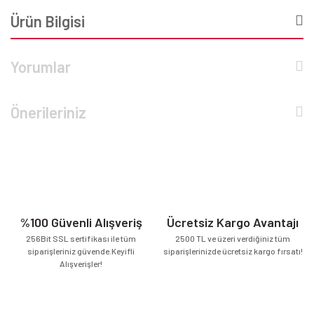
Ürün Bilgisi
Yorumlar
Önerileriniz
%100 Güvenli Alışveriş
Ücretsiz Kargo Avantajı
256Bit SSL sertifikası ile tüm
2500 TL ve üzeri verdiğiniz tüm
siparişleriniz güvende.Keyifli
siparişlerinizde ücretsiz kargo fırsatı!
Alışverişler!