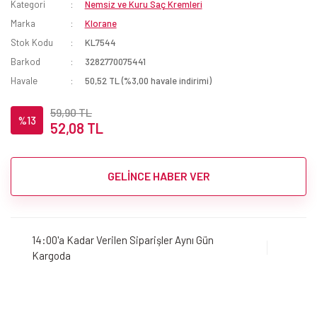
Kategori
Nemsiz ve Kuru Saç Kremleri
Marka
Klorane
Stok Kodu
KL7544
Barkod
3282770075441
Havale
50,52 TL (%3,00 havale indirimi)
59,90 TL
%13
52,08 TL
GELİNCE HABER VER
14:00'a Kadar Verilen Siparişler Aynı Gün
Kargoda