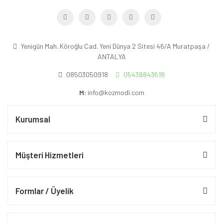
Yenigün Mah. Köroğlu Cad. Yeni Dünya 2 Sitesi 46/A Muratpaşa /
ANTALYA
08503050918
05438843618
M:
info@kozmodi.com
Kurumsal
Müşteri Hizmetleri
Formlar / Üyelik