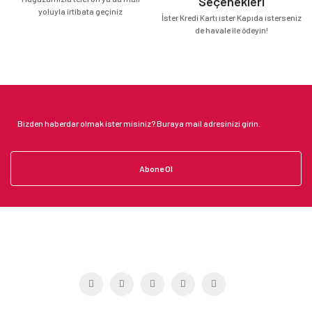
Seçenekleri
yoluyla irtibata geçiniz
İster Kredi Kartı ister Kapıda isterseniz
de havale ile ödeyin!
Abone Ol