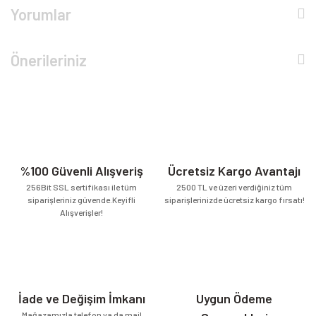
Yorumlar
Önerileriniz
%100 Güvenli Alışveriş
Ücretsiz Kargo Avantajı
256Bit SSL sertifikası ile tüm
2500 TL ve üzeri verdiğiniz tüm
siparişleriniz güvende.Keyifli
siparişlerinizde ücretsiz kargo fırsatı!
Alışverişler!
İade ve Değişim İmkanı
Uygun Ödeme
Mağazamızla telefon ya da mail