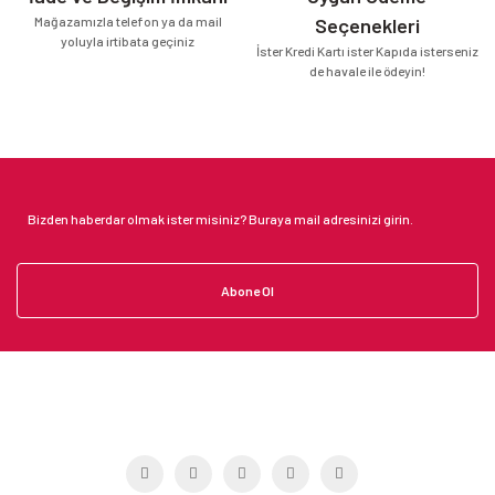
Mağazamızla telefon ya da mail
Seçenekleri
yoluyla irtibata geçiniz
İster Kredi Kartı ister Kapıda isterseniz
de havale ile ödeyin!
Abone Ol