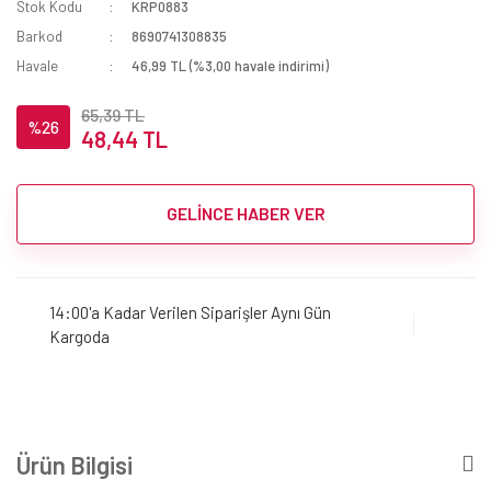
Stok Kodu
KRP0883
Barkod
8690741308835
Havale
46,99 TL (%3,00 havale indirimi)
65,39 TL
%26
48,44 TL
GELİNCE HABER VER
14:00'a Kadar Verilen Siparişler Aynı Gün
Kargoda
Ürün Bilgisi