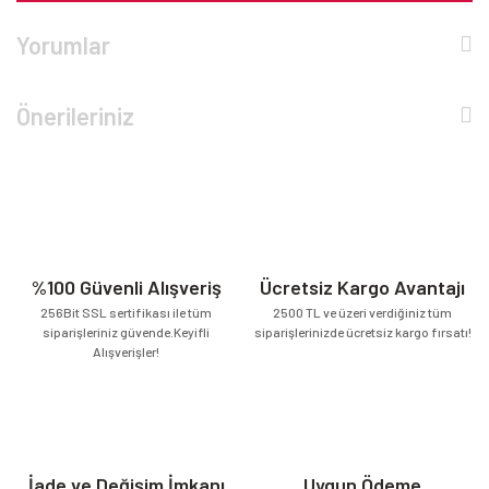
Yorumlar
Önerileriniz
%100 Güvenli Alışveriş
Ücretsiz Kargo Avantajı
256Bit SSL sertifikası ile tüm
2500 TL ve üzeri verdiğiniz tüm
siparişleriniz güvende.Keyifli
siparişlerinizde ücretsiz kargo fırsatı!
Alışverişler!
İade ve Değişim İmkanı
Uygun Ödeme