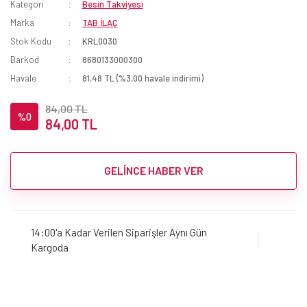
Kategori
Besin Takviyesi
Marka
TAB İLAÇ
Stok Kodu
KRL0030
Barkod
8680133000300
Havale
81,48 TL (%3,00 havale indirimi)
84,00 TL
%0
84,00 TL
GELİNCE HABER VER
14:00'a Kadar Verilen Siparişler Aynı Gün
Kargoda