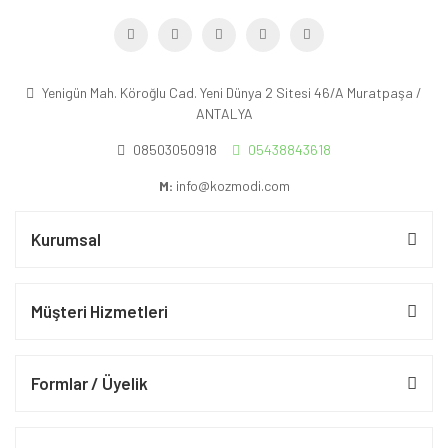
Yenigün Mah. Köroğlu Cad. Yeni Dünya 2 Sitesi 46/A Muratpaşa /
ANTALYA
08503050918
05438843618
M:
info@kozmodi.com
Kurumsal
Müşteri Hizmetleri
Formlar / Üyelik