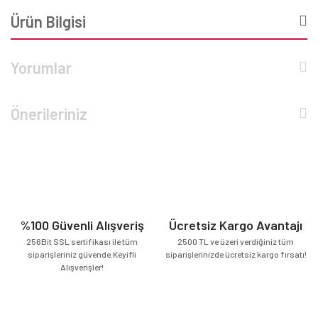
Ürün Bilgisi
Yorumlar
Önerileriniz
%100 Güvenli Alışveriş
Ücretsiz Kargo Avantajı
256Bit SSL sertifikası ile tüm
2500 TL ve üzeri verdiğiniz tüm
siparişleriniz güvende.Keyifli
siparişlerinizde ücretsiz kargo fırsatı!
Alışverişler!