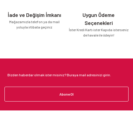
İade ve Değişim İmkanı
Uygun Ödeme
Mağazamızla telefon ya da mail
Seçenekleri
yoluyla irtibata geçiniz
İster Kredi Kartı ister Kapıda isterseniz
de havale ile ödeyin!
Abone Ol