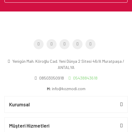
Yenigün Mah. Köroğlu Cad. Yeni Dünya 2 Sitesi 46/A Muratpaşa /
ANTALYA
08503050918
05438843618
M:
info@kozmodi.com
Kurumsal
Müşteri Hizmetleri