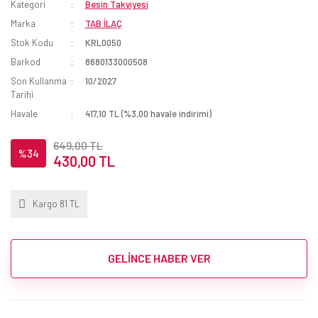
Kategori
Besin Takviyesi
Marka
TAB İLAÇ
Stok Kodu
KRL0050
Barkod
8680133000508
Son Kullanma
10/2027
Tarihi
Havale
417,10 TL (%3,00 havale indirimi)
649,00 TL
%34
430,00 TL
Kargo 81 TL
GELİNCE HABER VER