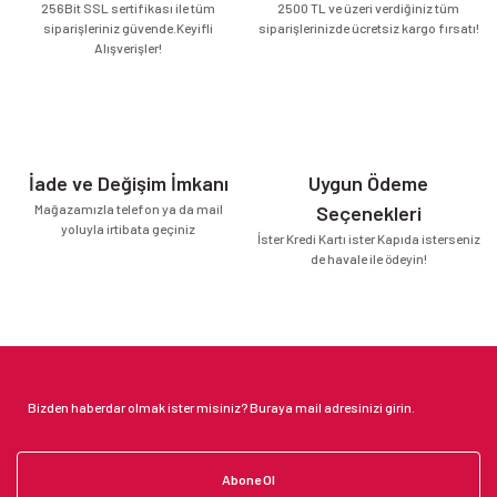
256Bit SSL sertifikası ile tüm
2500 TL ve üzeri verdiğiniz tüm
siparişleriniz güvende.Keyifli
siparişlerinizde ücretsiz kargo fırsatı!
Alışverişler!
İade ve Değişim İmkanı
Uygun Ödeme
Mağazamızla telefon ya da mail
Seçenekleri
yoluyla irtibata geçiniz
İster Kredi Kartı ister Kapıda isterseniz
de havale ile ödeyin!
Abone Ol