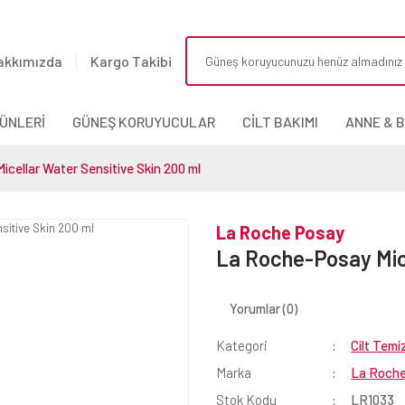
akkımızda
Kargo Takibi
ÜNLERİ
GÜNEŞ KORUYUCULAR
CİLT BAKIMI
ANNE & 
cellar Water Sensitive Skin 200 ml
La Roche Posay
La Roche-Posay Mice
Yorumlar (0)
Kategori
Cilt Temi
Marka
La Roche
Stok Kodu
LR1033