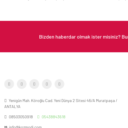
Yenigün Mah. Köroğlu Cad. Yeni Dünya 2 Sitesi 46/A Muratpaşa /
ANTALYA
08503050918
05438843618
M:
info@kozmodi.com