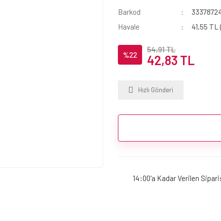
Barkod
3337872
Havale
41,55 TL 
54,91 TL
%22
42,83 TL
Hızlı Gönderi
14:00'a Kadar Verilen Sipar