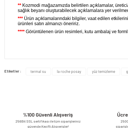
**
Kozmodi mağazamızda belirtilen açıklamalar, üretici/it
sağlık beyanı oluşturabilecek açıklamalara yer verilme
***
Ürün açıklamalarındaki bilgiler, vaat edilen etkiler
ürünleri satın almanızı öneririz.
****
Görüntülenen ürün resimleri, kutu ambalaj ve formları f
Bu ürünün fiyat bilgisi, resim, ürün açıklamalarında ve diğer konular
Görüş ve önerileriniz için teşekkür ederiz.
Etiketler :
termal su
la roche posay
yüz temizleme
g
Ürün resmi kalitesiz, bozuk veya görüntülenemiyor.
Ürün açıklamasında eksik bilgiler bulunuyor.
Ürün bilgilerinde hatalar bulunuyor.
Ürün fiyatı diğer sitelerden daha pahalı.
Bu ürüne benzer farklı alternatifler olmalı.
%100 Güvenli Alışveriş
Ücre
256Bit SSL sertifikası ile tüm siparişleriniz
2500
güvende.Keyifli Alışverişler!
siparişl