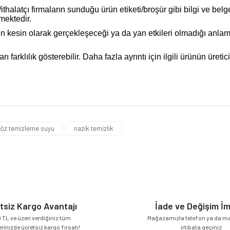
halatçı firmaların sunduğu ürün etiketi/broşür gibi bilgi ve belg
mektedir.
inin kesin olarak gerçekleşeceği ya da yan etkileri olmadığı an
arklılık gösterebilir. Daha fazla ayrıntı için ilgili ürünün üretici 
da yetersiz gördüğünüz noktaları öneri formunu kullanarak tarafımıza iletebilirsi
Bu ürüne ilk yorumu siz yapın!
öz temizleme suyu
nazik temizlik
Yorum Yaz
tsiz Kargo Avantajı
İade ve Değişim İ
 TL ve üzeri verdiğiniz tüm
Mağazamızla telefon ya da mai
erinizde ücretsiz kargo fırsatı!
irtibata geçiniz