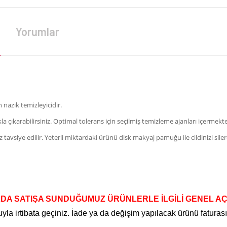
Yorumlar
 nazik temizleyicidir.
a çıkarabilirsiniz. Optimal tolerans için seçilmiş temizleme ajanları içerme
siye edilir. Yeterli miktardaki ürünü disk makyaj pamuğu ile cildinizi silere
DA SATIŞA SUNDUĞUMUZ ÜRÜNLERLE İLGİLİ GENEL A
la irtibata geçiniz. İade ya da değişim yapılacak ürünü faturas