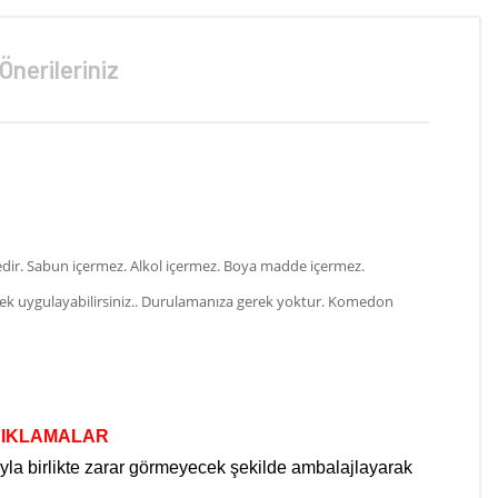
Önerileriniz
ktedir. Sabun içermez. Alkol içermez. Boya madde içermez.
k uygulayabilirsiniz.
. Durulamanıza gerek yoktur. Komedon
ÇIKLAMALAR
ıyla birlikte zarar görmeyecek şekilde ambalajlayarak