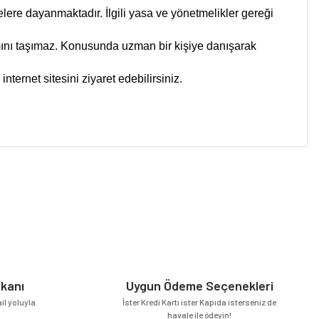
elere dayanmaktadır. İlgili yasa ve yönetmelikler gereği
lamını taşımaz. Konusunda uzman bir kişiye danışarak
internet sitesini ziyaret edebilirsiniz.
niz.
mkanı
Uygun Ödeme Seçenekleri
l yoluyla
İster Kredi Kartı ister Kapıda isterseniz de
havale ile ödeyin!