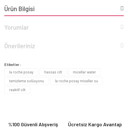
Ürün Bilgisi
Yorumlar
Önerileriniz
Etiketler :
la roche posay
hassas cilt
mıcellar water
temizleme solüsyonu
la roche posay miseller su
reaktif cilt
%100 Güvenli Alışveriş
Ücretsiz Kargo Avantajı