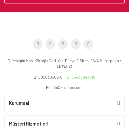
Yenigün Mah. Köroğlu Cad. Yeni Dünya 2 Sitesi 46/A Muratpaşa /
ANTALYA
08503050918
05438843618
M:
info@kozmodi.com
Kurumsal
Müşteri Hizmetleri