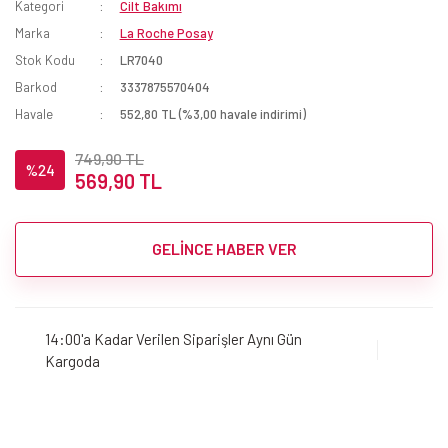
Kategori
Cilt Bakımı
Marka
La Roche Posay
Stok Kodu
LR7040
Barkod
3337875570404
Havale
552,80 TL (%3,00 havale indirimi)
749,90 TL
%24
569,90 TL
GELİNCE HABER VER
14:00'a Kadar Verilen Siparişler Aynı Gün
Kargoda