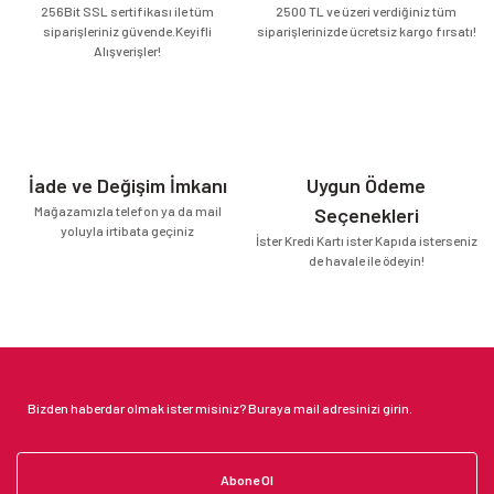
256Bit SSL sertifikası ile tüm
2500 TL ve üzeri verdiğiniz tüm
siparişleriniz güvende.Keyifli
siparişlerinizde ücretsiz kargo fırsatı!
Alışverişler!
İade ve Değişim İmkanı
Uygun Ödeme
Mağazamızla telefon ya da mail
Seçenekleri
yoluyla irtibata geçiniz
İster Kredi Kartı ister Kapıda isterseniz
de havale ile ödeyin!
Abone Ol