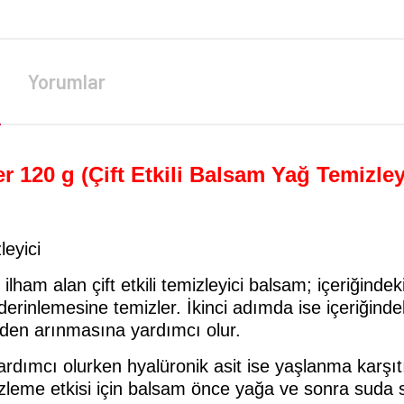
Yorumlar
 120 g (Çift Etkili Balsam Yağ Temizley
leyici
lham alan çift etkili temizleyici balsam; içeriğindek
 derinlemesine temizler. İkinci adımda ise içeriğinde
erden arınmasına yardımcı olur.
 yardımcı olurken hyalüronik asit ise yaşlanma karş
mizleme etkisi için balsam önce yağa ve sonra suda 