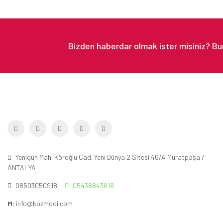
Yenigün Mah. Köroğlu Cad. Yeni Dünya 2 Sitesi 46/A Muratpaşa /
ANTALYA
08503050918
05438843618
M:
info@kozmodi.com