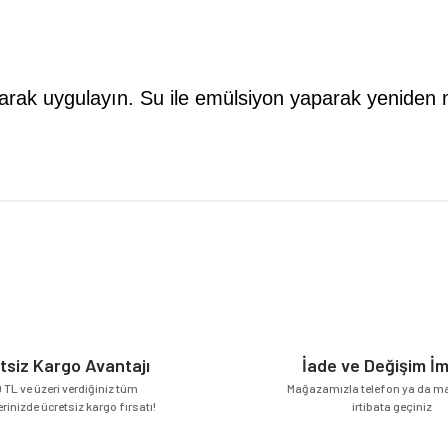
mizl
parak uygulayın. Su ile emülsiyon yaparak yeniden 
da yetersiz gördüğünüz noktaları öneri formunu kullanarak tarafımıza iletebilirsi
Bu ürüne ilk yorumu siz yapın!
Yorum Yaz
tsiz Kargo Avantajı
İade ve Değişim İ
 TL ve üzeri verdiğiniz tüm
Mağazamızla telefon ya da mai
erinizde ücretsiz kargo fırsatı!
irtibata geçiniz