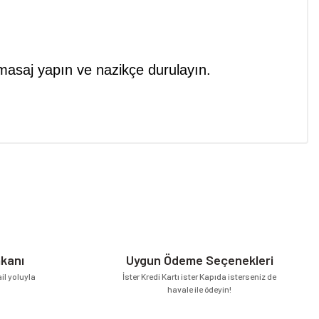
er.
masaj yapın ve nazikçe durulayın.
niz.
mkanı
Uygun Ödeme Seçenekleri
l yoluyla
İster Kredi Kartı ister Kapıda isterseniz de
havale ile ödeyin!