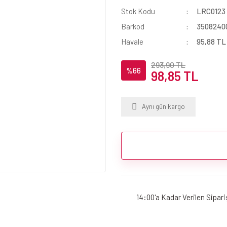
Stok Kodu
LRC0123
Barkod
3508240
Havale
95,88 TL 
293,90 TL
%66
98,85 TL
Aynı gün kargo
14:00'a Kadar Verilen Sipar