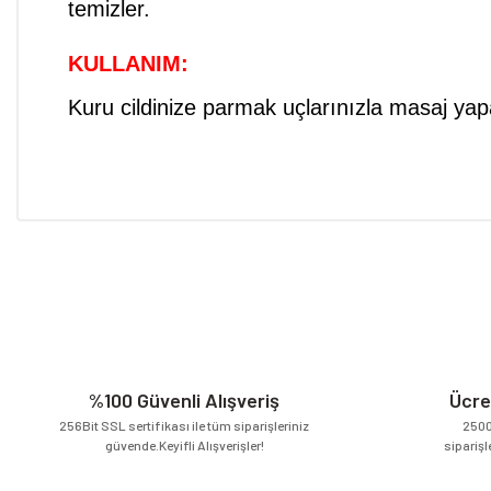
te
KULLANIM:
Kuru cildinize parmak uçlarınızla masaj ya
Bu ürünün fiyat bilgisi, resim, ürün açıklamalarında ve diğer konular
Görüş ve önerileriniz için teşekkür ederiz.
Ürün resmi kalitesiz, bozuk veya görüntülenemiyor.
Ürün açıklamasında eksik bilgiler bulunuyor.
Ürün bilgilerinde hatalar bulunuyor.
Ürün fiyatı diğer sitelerden daha pahalı.
%100 Güvenli Alışveriş
Ücre
Bu ürüne benzer farklı alternatifler olmalı.
256Bit SSL sertifikası ile tüm siparişleriniz
2500
güvende.Keyifli Alışverişler!
siparişl