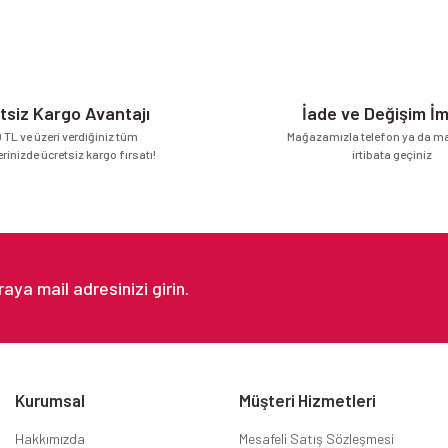
Yorum Yaz
tsiz Kargo Avantajı
İade ve Değişim İ
 TL ve üzeri verdiğiniz tüm
Mağazamızla telefon ya da mai
erinizde ücretsiz kargo fırsatı!
irtibata geçiniz
Gönder
Kurumsal
Müşteri Hizmetleri
Hakkımızda
Mesafeli Satış Sözleşmesi