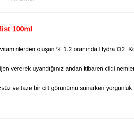
Mist 100ml
, vitaminlerden oluşan % 1.2 oranında Hydra O2 Kom
oksijen vererek uyandığınız andan itibaren cildi neml
üzsüz ve taze bir cilt görünümü sunarken yorgunluk 
da yetersiz gördüğünüz noktaları öneri formunu kullanarak tarafımıza iletebilirsi
Bu ürüne ilk yorumu siz yapın!