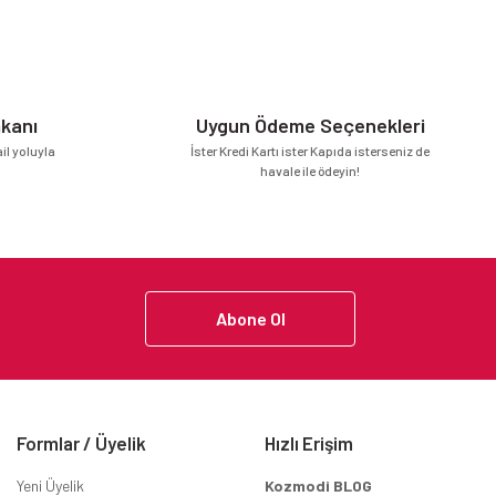
mkanı
Uygun Ödeme Seçenekleri
l yoluyla
İster Kredi Kartı ister Kapıda isterseniz de
havale ile ödeyin!
Abone Ol
Formlar / Üyelik
Hızlı Erişim
Yeni Üyelik
Kozmodi BLOG