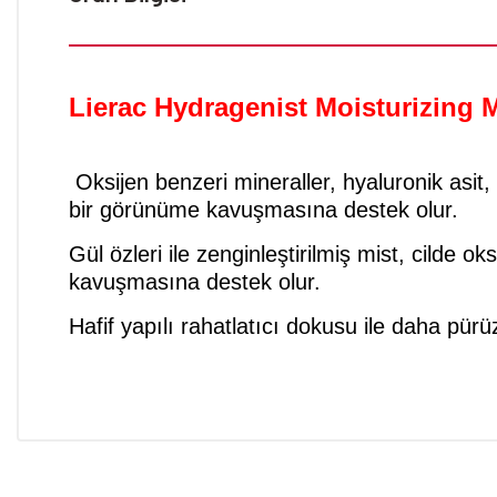
Lierac Hydragenist Moisturizing 
Oksijen benzeri mineraller, hyaluronik asit
bir görünüme kavuşmasına destek olur.
Gül özleri ile zenginleştirilmiş mist, cilde 
kavuşmasına destek olur.
Hafif yapılı rahatlatıcı dokusu ile daha pür
Bu ürünün fiyat bilgisi, resim, ürün açıklamalarında ve diğer konular
Görüş ve önerileriniz için teşekkür ederiz.