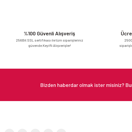
Ürün resmi kalitesiz, bozuk veya görüntülenemiyor.
Ürün açıklamasında eksik bilgiler bulunuyor.
Ürün bilgilerinde hatalar bulunuyor.
Ürün fiyatı diğer sitelerden daha pahalı.
%100 Güvenli Alışveriş
Ücre
Bu ürüne benzer farklı alternatifler olmalı.
256Bit SSL sertifikası ile tüm siparişleriniz
2500
güvende.Keyifli Alışverişler!
siparişl