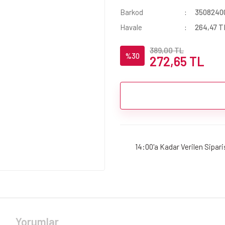
Barkod
3508240
Havale
264,47 TL
389,00 TL
%30
272,65 TL
14:00'a Kadar Verilen Sipar
Yorumlar