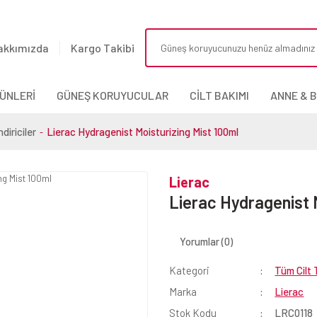
akkımızda
Kargo Takibi
ÜNLERİ
GÜNEŞ KORUYUCULAR
CİLT BAKIMI
ANNE & 
diriciler
Lierac Hydragenist Moisturizing Mist 100ml
Lierac
Lierac Hydragenist 
Yorumlar (0)
Kategori
Tüm Cilt T
Marka
Lierac
Stok Kodu
LRC0118