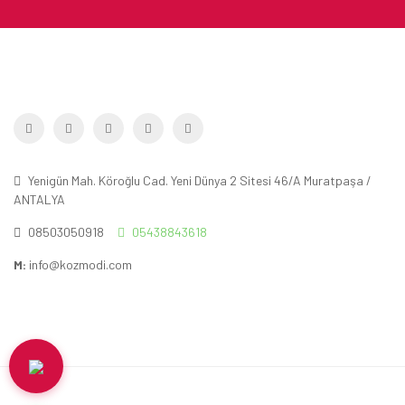
Yenigün Mah. Köroğlu Cad. Yeni Dünya 2 Sitesi 46/A Muratpaşa /
ANTALYA
08503050918
05438843618
M:
info@kozmodi.com