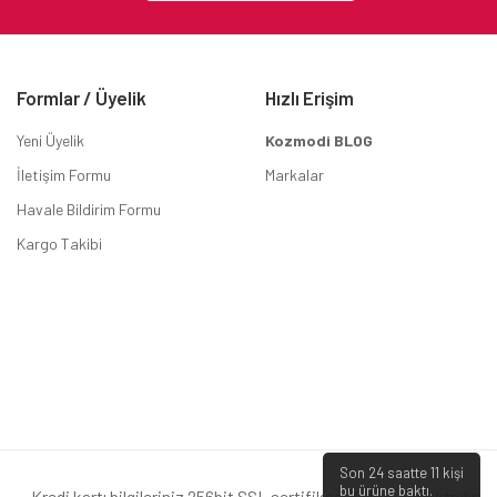
Formlar / Üyelik
Hızlı Erişim
Yeni Üyelik
Kozmodi BLOG
İletişim Formu
Markalar
Havale Bildirim Formu
Kargo Takibi
Son 24 saatte
11
kişi
bu ürüne baktı.
Kredi kartı bilgileriniz 256bit SSL sertifikası ile korunmaktadır.