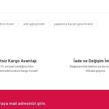
da yetersiz gördüğünüz noktaları öneri formunu kullanarak tarafımıza iletebilirsi
Bu ürüne ilk yorumu siz yapın!
ştırıcı krem
anti aging krem
yaşlanma karşıtı gece kremi
Yorum Yaz
tsiz Kargo Avantajı
İade ve Değişim İ
 TL ve üzeri verdiğiniz tüm
Mağazamızla telefon ya da mai
erinizde ücretsiz kargo fırsatı!
irtibata geçiniz
Gönder