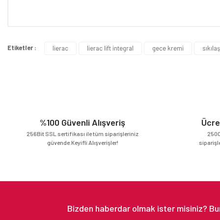
Bu ürünün fiyat bilgisi, resim, ürün açıklamalarında ve diğer konular
Görüş ve önerileriniz için teşekkür ederiz.
Etiketler :
lierac
lierac lift integral
gece kremi
sıkıla
Ürün resmi kalitesiz, bozuk veya görüntülenemiyor.
Ürün açıklamasında eksik bilgiler bulunuyor.
Ürün bilgilerinde hatalar bulunuyor.
Ürün fiyatı diğer sitelerden daha pahalı.
Bu ürüne benzer farklı alternatifler olmalı.
%100 Güvenli Alışveriş
Ücre
256Bit SSL sertifikası ile tüm siparişleriniz
2500
güvende.Keyifli Alışverişler!
siparişl