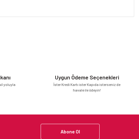
niz.
mkanı
Uygun Ödeme Seçenekleri
l yoluyla
İster Kredi Kartı ister Kapıda isterseniz de
havale ile ödeyin!
Abone Ol