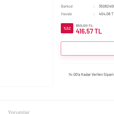
Barkod
3508240
Havale
404,08 TL
859,00 TL
%52
416,57 TL
14:00'a Kadar Verilen Sipar
Yorumlar