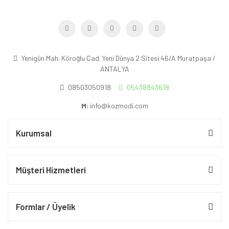
Yenigün Mah. Köroğlu Cad. Yeni Dünya 2 Sitesi 46/A Muratpaşa /
ANTALYA
08503050918
05438843618
M:
info@kozmodi.com
Kurumsal
Müşteri Hizmetleri
Formlar / Üyelik