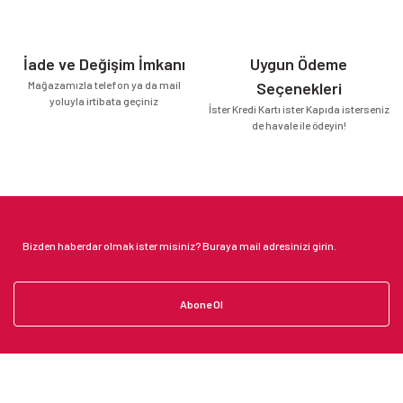
İade ve Değişim İmkanı
Uygun Ödeme
Mağazamızla telefon ya da mail
Seçenekleri
yoluyla irtibata geçiniz
İster Kredi Kartı ister Kapıda isterseniz
de havale ile ödeyin!
Abone Ol