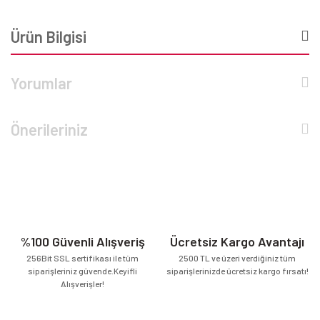
Ürün Bilgisi
Yorumlar
Önerileriniz
%100 Güvenli Alışveriş
Ücretsiz Kargo Avantajı
256Bit SSL sertifikası ile tüm
2500 TL ve üzeri verdiğiniz tüm
siparişleriniz güvende.Keyifli
siparişlerinizde ücretsiz kargo fırsatı!
Alışverişler!