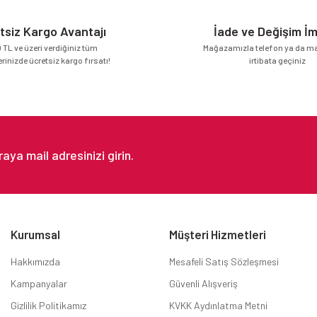
tsiz Kargo Avantajı
İade ve Değişim İ
 TL ve üzeri verdiğiniz tüm
Mağazamızla telefon ya da mai
erinizde ücretsiz kargo fırsatı!
irtibata geçiniz
Gönder
Kurumsal
Müşteri Hizmetleri
Hakkımızda
Mesafeli Satış Sözleşmesi
Kampanyalar
Güvenli Alışveriş
Gizlilik Politikamız
KVKK Aydınlatma Metni