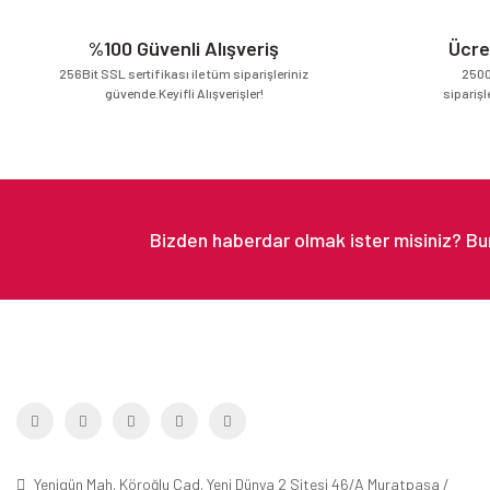
Ürün fiyatı diğer sitelerden daha pahalı.
%100 Güvenli Alışveriş
Ücre
Bu ürüne benzer farklı alternatifler olmalı.
256Bit SSL sertifikası ile tüm siparişleriniz
2500
güvende.Keyifli Alışverişler!
siparişl
Yenigün Mah. Köroğlu Cad. Yeni Dünya 2 Sitesi 46/A Muratpaşa /