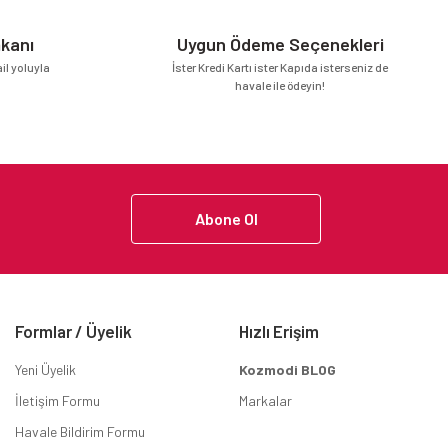
mkanı
Uygun Ödeme Seçenekleri
l yoluyla
İster Kredi Kartı ister Kapıda isterseniz de
havale ile ödeyin!
Abone Ol
Formlar / Üyelik
Hızlı Erişim
Yeni Üyelik
Kozmodi BLOG
İletişim Formu
Markalar
Havale Bildirim Formu