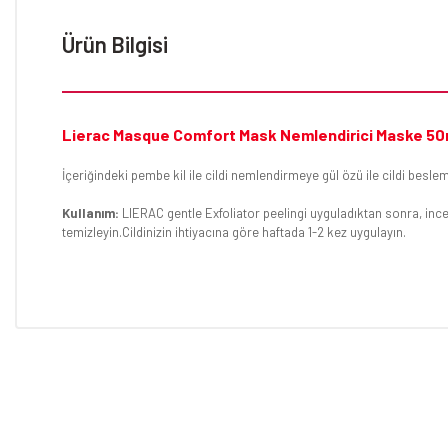
Ürün Bilgisi
Lierac Masque Comfort Mask Nemlendirici Maske 50
İçeriğindeki pembe kil ile cildi nemlendirmeye gül özü ile cildi bes
Kullanım:
LIERAC gentle Exfoliator peelingi uyguladıktan sonra, inc
temizleyin.Cildinizin ihtiyacına göre haftada 1-2 kez uygulayın.
Bu ürünün fiyat bilgisi, resim, ürün açıklamalarında ve diğer konular
Görüş ve önerileriniz için teşekkür ederiz.
Ürün resmi kalitesiz, bozuk veya görüntülenemiyor.
Ürün açıklamasında eksik bilgiler bulunuyor.
Ürün bilgilerinde hatalar bulunuyor.