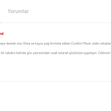
Yorumlar
ml
lemeye destek olur.Shea ve kayısı yağı formüle edilen Comfort Mask cildin rahatl
e bir tabaka halinde göz çevresinden uzak tutarak gözünüze uygulayın. Cildinize 
da yetersiz gördüğünüz noktaları öneri formunu kullanarak tarafımıza iletebilirsi
Bu ürüne ilk yorumu siz yapın!
Yorum Yaz