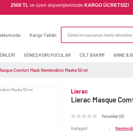
2500 TL
ve üzeri alışverişlerinizde
KARGO ÜCRETSİZ!
akkımızda
Kargo Takibi
ÜNLERİ
GÜNEŞ KORUYUCULAR
CİLT BAKIMI
ANNE & 
Masque Comfort Mask Nemlendirici Maske 50 ml
Lierac
Lierac Masque Comf
Yorumlar (0)
Kategori
Nemlendir