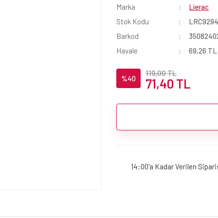
Marka
Lierac
Stok Kodu
LRC929
Barkod
3508240
Havale
69,26 TL 
119,00 TL
%40
71,40 TL
14:00'a Kadar Verilen Sipar