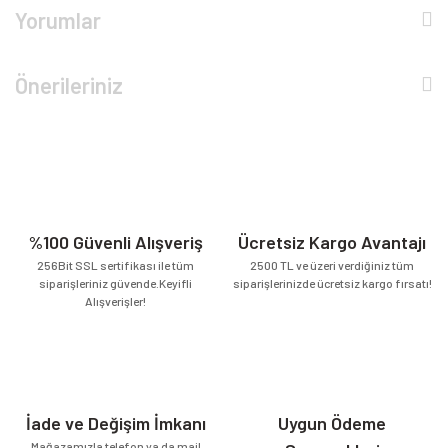
Yorumlar
Önerileriniz
%100 Güvenli Alışveriş
Ücretsiz Kargo Avantajı
256Bit SSL sertifikası ile tüm
2500 TL ve üzeri verdiğiniz tüm
siparişleriniz güvende.Keyifli
siparişlerinizde ücretsiz kargo fırsatı!
Alışverişler!
İade ve Değişim İmkanı
Uygun Ödeme
Mağazamızla telefon ya da mail