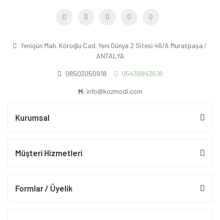
Yenigün Mah. Köroğlu Cad. Yeni Dünya 2 Sitesi 46/A Muratpaşa /
ANTALYA
08503050918
05438843618
M:
info@kozmodi.com
Kurumsal
Müşteri Hizmetleri
Formlar / Üyelik