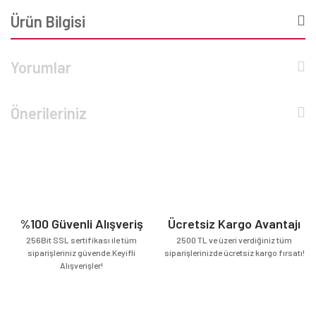
Ürün Bilgisi
Yorumlar
Önerileriniz
%100 Güvenli Alışveriş
Ücretsiz Kargo Avantajı
256Bit SSL sertifikası ile tüm
2500 TL ve üzeri verdiğiniz tüm
siparişleriniz güvende.Keyifli
siparişlerinizde ücretsiz kargo fırsatı!
Alışverişler!