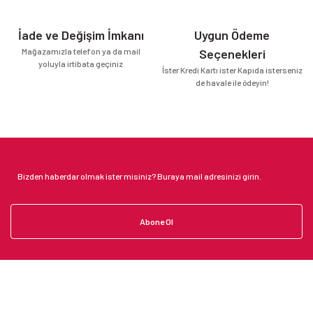
İade ve Değişim İmkanı
Uygun Ödeme
Mağazamızla telefon ya da mail
Seçenekleri
yoluyla irtibata geçiniz
İster Kredi Kartı ister Kapıda isterseniz
de havale ile ödeyin!
Abone Ol