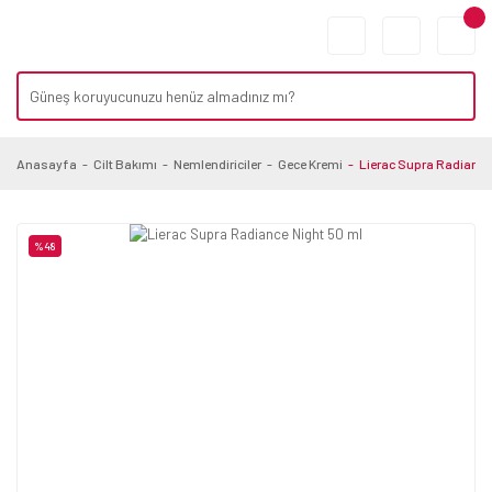
Anasayfa
Cilt Bakımı
Nemlendiriciler
Gece Kremi
Lierac Supra Radiance
%48