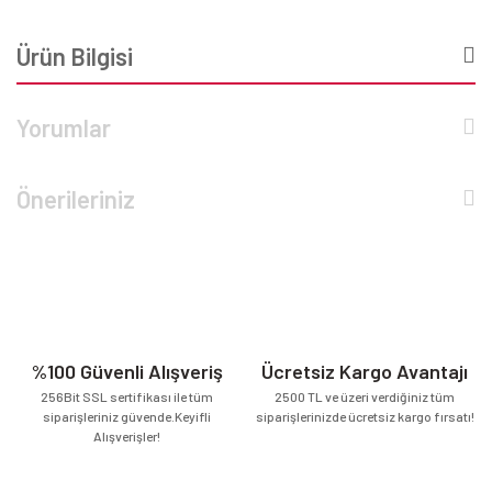
Ürün Bilgisi
Yorumlar
Önerileriniz
%100 Güvenli Alışveriş
Ücretsiz Kargo Avantajı
256Bit SSL sertifikası ile tüm
2500 TL ve üzeri verdiğiniz tüm
siparişleriniz güvende.Keyifli
siparişlerinizde ücretsiz kargo fırsatı!
Alışverişler!