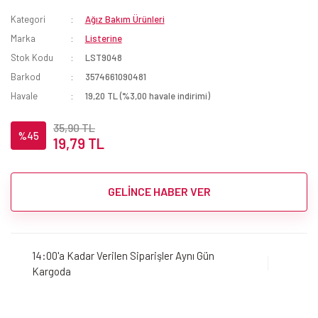
Kategori
Ağız Bakım Ürünleri
Marka
Listerine
Stok Kodu
LST9048
Barkod
3574661090481
Havale
19,20 TL (%3,00 havale indirimi)
35,90 TL
%45
19,79 TL
GELİNCE HABER VER
14:00'a Kadar Verilen Siparişler Aynı Gün
Kargoda