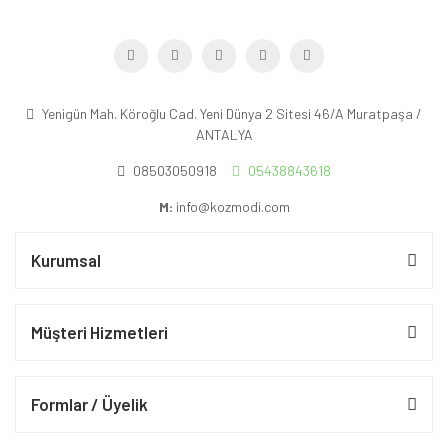
Yenigün Mah. Köroğlu Cad. Yeni Dünya 2 Sitesi 46/A Muratpaşa /
ANTALYA
08503050918
05438843618
M:
info@kozmodi.com
Kurumsal
Müşteri Hizmetleri
Formlar / Üyelik