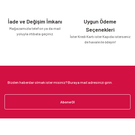
İade ve Değişim İmkanı
Uygun Ödeme
Mağazamızla telefon ya da mail
Seçenekleri
yoluyla irtibata geçiniz
İster Kredi Kartı ister Kapıda isterseniz
de havale ile ödeyin!
Abone Ol