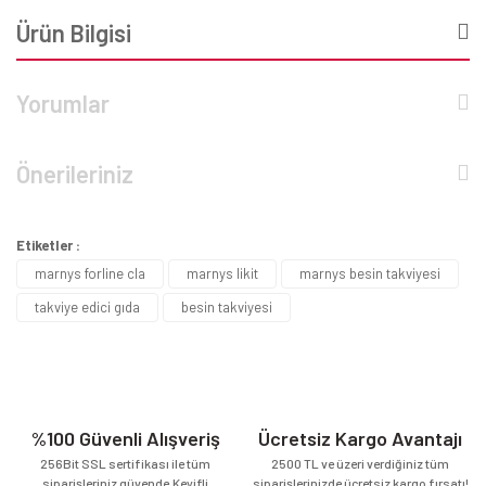
Ürün Bilgisi
Yorumlar
Önerileriniz
Etiketler :
marnys forline cla
marnys likit
marnys besin takviyesi
takviye edici gıda
besin takviyesi
%100 Güvenli Alışveriş
Ücretsiz Kargo Avantajı
256Bit SSL sertifikası ile tüm
2500 TL ve üzeri verdiğiniz tüm
siparişleriniz güvende.Keyifli
siparişlerinizde ücretsiz kargo fırsatı!