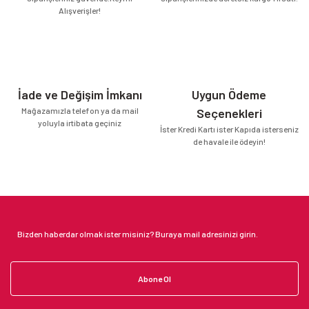
Alışverişler!
İade ve Değişim İmkanı
Uygun Ödeme
Mağazamızla telefon ya da mail
Seçenekleri
yoluyla irtibata geçiniz
İster Kredi Kartı ister Kapıda isterseniz
de havale ile ödeyin!
Abone Ol