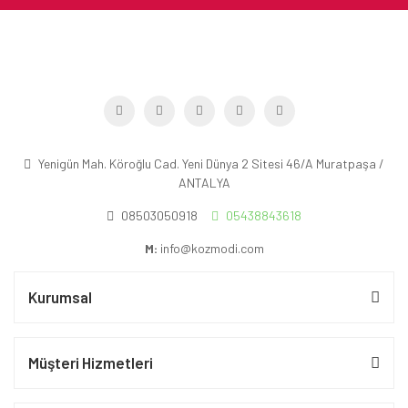
Yenigün Mah. Köroğlu Cad. Yeni Dünya 2 Sitesi 46/A Muratpaşa /
ANTALYA
08503050918
05438843618
M:
info@kozmodi.com
Kurumsal
Müşteri Hizmetleri