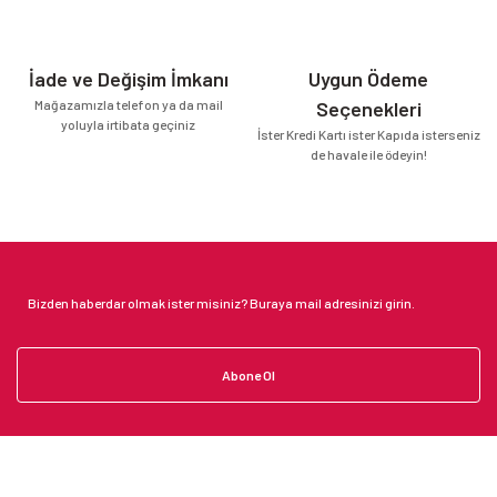
İade ve Değişim İmkanı
Uygun Ödeme
Mağazamızla telefon ya da mail
Seçenekleri
yoluyla irtibata geçiniz
İster Kredi Kartı ister Kapıda isterseniz
de havale ile ödeyin!
Abone Ol