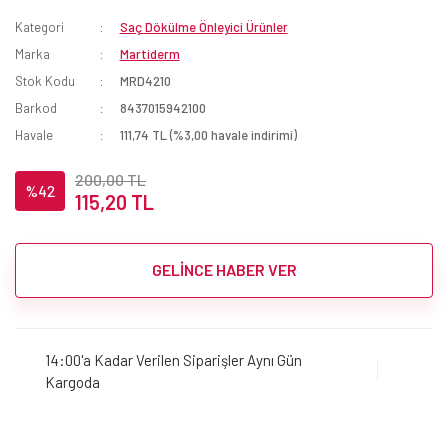
Kategori
Saç Dökülme Önleyici Ürünler
Marka
Martiderm
Stok Kodu
MRD4210
Barkod
8437015942100
Havale
111,74 TL (%3,00 havale indirimi)
200,00 TL
%42
115,20 TL
GELİNCE HABER VER
14:00'a Kadar Verilen Siparişler Aynı Gün
Kargoda