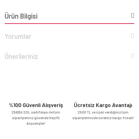
Ürün Bilgisi
Yorumlar
Önerileriniz
%100 Güvenli Alışveriş
Ücretsiz Kargo Avantajı
256Bit SSL sertifikası ile tüm
2500 TL ve üzeri verdiğiniz tüm
siparişleriniz güvende.Keyifli
siparişlerinizde ücretsiz kargo fırsatı!
Alışverişler!