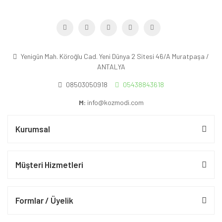
Yenigün Mah. Köroğlu Cad. Yeni Dünya 2 Sitesi 46/A Muratpaşa /
ANTALYA
08503050918
05438843618
M:
info@kozmodi.com
Kurumsal
Müşteri Hizmetleri
Formlar / Üyelik