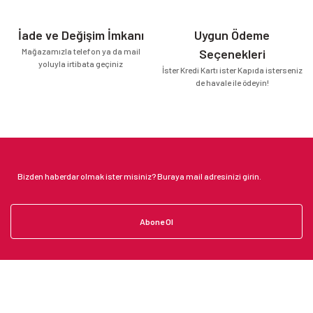
İade ve Değişim İmkanı
Uygun Ödeme
Mağazamızla telefon ya da mail
Seçenekleri
yoluyla irtibata geçiniz
İster Kredi Kartı ister Kapıda isterseniz
de havale ile ödeyin!
Abone Ol