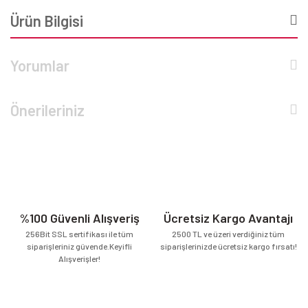
Ürün Bilgisi
Yorumlar
Önerileriniz
%100 Güvenli Alışveriş
Ücretsiz Kargo Avantajı
256Bit SSL sertifikası ile tüm
2500 TL ve üzeri verdiğiniz tüm
siparişleriniz güvende.Keyifli
siparişlerinizde ücretsiz kargo fırsatı!
Alışverişler!