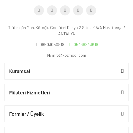
Yenigün Mah. Köroğlu Cad. Yeni Dünya 2 Sitesi 46/A Muratpaşa /
ANTALYA
08503050918
05438843618
M:
info@kozmodi.com
Kurumsal
Müşteri Hizmetleri
Formlar / Üyelik