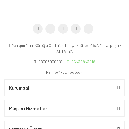
Yenigün Mah. Köroğlu Cad. Yeni Dünya 2 Sitesi 46/A Muratpaşa /
ANTALYA
08503050918
05438843618
M:
info@kozmodi.com
Kurumsal
Müşteri Hizmetleri
Formlar / Üyelik