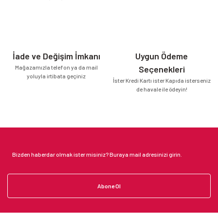
İade ve Değişim İmkanı
Uygun Ödeme
Mağazamızla telefon ya da mail
Seçenekleri
yoluyla irtibata geçiniz
İster Kredi Kartı ister Kapıda isterseniz
de havale ile ödeyin!
Abone Ol