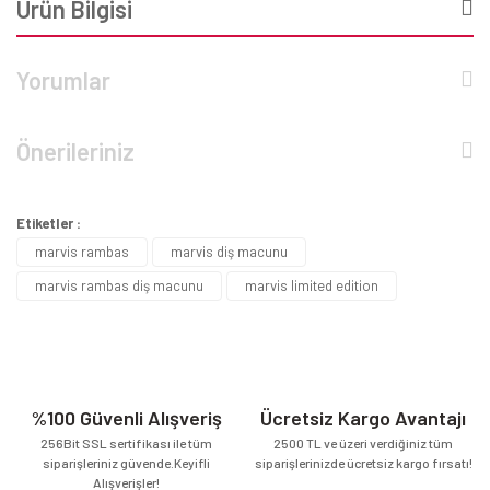
Ürün Bilgisi
Yorumlar
Önerileriniz
Etiketler :
marvis rambas
marvis diş macunu
marvis rambas diş macunu
marvis limited edition
%100 Güvenli Alışveriş
Ücretsiz Kargo Avantajı
256Bit SSL sertifikası ile tüm
2500 TL ve üzeri verdiğiniz tüm
siparişleriniz güvende.Keyifli
siparişlerinizde ücretsiz kargo fırsatı!
Alışverişler!