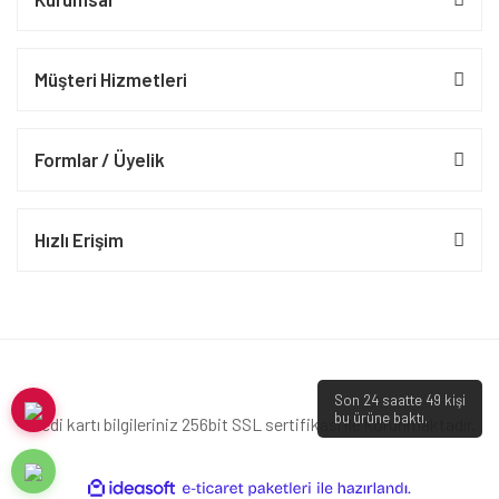
Müşteri Hizmetleri
Formlar / Üyelik
Hızlı Erişim
Son 24 saatte
49
kişi
bu ürüne baktı.
Kredi kartı bilgileriniz 256bit SSL sertifikası ile korunmaktadır.
ile
ideasoft
e-