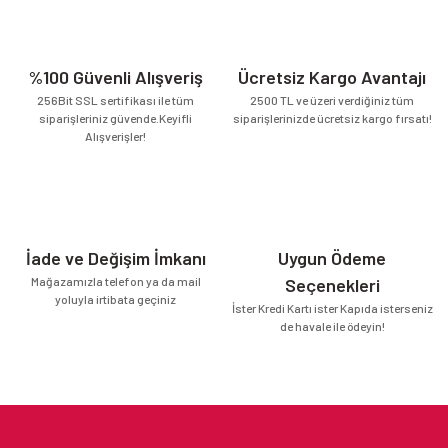
%100 Güvenli Alışveriş
Ücretsiz Kargo Avantajı
256Bit SSL sertifikası ile tüm
2500 TL ve üzeri verdiğiniz tüm
siparişleriniz güvende.Keyifli
siparişlerinizde ücretsiz kargo fırsatı!
Alışverişler!
İade ve Değişim İmkanı
Uygun Ödeme
Mağazamızla telefon ya da mail
Seçenekleri
yoluyla irtibata geçiniz
İster Kredi Kartı ister Kapıda isterseniz
de havale ile ödeyin!