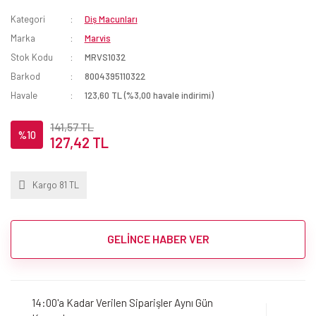
Kategori
Diş Macunları
Marka
Marvis
Stok Kodu
MRVS1032
Barkod
8004395110322
Havale
123,60 TL (%3,00 havale indirimi)
141,57 TL
%10
127,42 TL
Kargo 81 TL
GELİNCE HABER VER
14:00'a Kadar Verilen Siparişler Aynı Gün