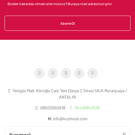
Abone Ol
Yenigün Mah. Köroğlu Cad. Yeni Dünya 2 Sitesi 46/A Muratpaşa /
ANTALYA
08503050918
05438843618
M:
info@kozmodi.com
Kurumsal