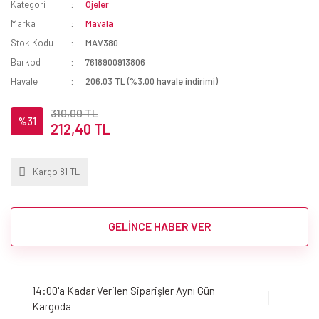
Kategori
Ojeler
Marka
Mavala
Stok Kodu
MAV380
Barkod
7618900913806
Havale
206,03 TL (%3,00 havale indirimi)
310,00 TL
%31
212,40 TL
Kargo 81 TL
GELİNCE HABER VER
14:00'a Kadar Verilen Siparişler Aynı Gün
Kargoda