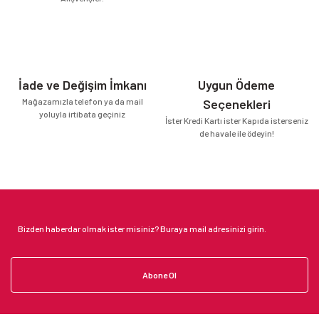
İade ve Değişim İmkanı
Uygun Ödeme
Mağazamızla telefon ya da mail
Seçenekleri
yoluyla irtibata geçiniz
İster Kredi Kartı ister Kapıda isterseniz
de havale ile ödeyin!
Abone Ol