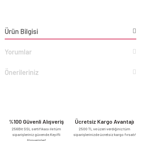
Ürün Bilgisi
Yorumlar
Önerileriniz
%100 Güvenli Alışveriş
Ücretsiz Kargo Avantajı
256Bit SSL sertifikası ile tüm
2500 TL ve üzeri verdiğiniz tüm
siparişleriniz güvende.Keyifli
siparişlerinizde ücretsiz kargo fırsatı!
Alışverişler!