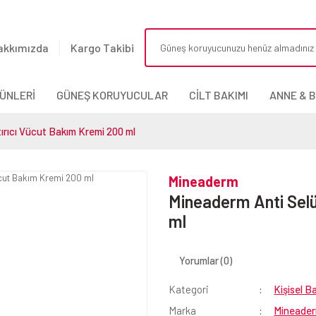
akkımızda
Kargo Takibi
ÜNLERİ
GÜNEŞ KORUYUCULAR
CİLT BAKIMI
ANNE & 
tırıcı Vücut Bakım Kremi 200 ml
Mineaderm
Mineaderm Anti Selül
ml
Yorumlar (0)
Kategori
Kişisel B
Marka
Mineade