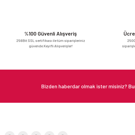
Ürün resmi kalitesiz, bozuk veya görüntülenemiyor.
Ürün açıklamasında eksik bilgiler bulunuyor.
Ürün bilgilerinde hatalar bulunuyor.
Ürün fiyatı diğer sitelerden daha pahalı.
%100 Güvenli Alışveriş
Ücre
Bu ürüne benzer farklı alternatifler olmalı.
256Bit SSL sertifikası ile tüm siparişleriniz
2500
güvende.Keyifli Alışverişler!
siparişl