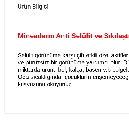
Ürün Bilgisi
Mineaderm Anti Selülit ve Sıkılaş
Selülit görünüme karşı çift etkili özel aktifl
ve pürüzsüz bir görünüme yardımcı olur. Düzen
miktarda ürünü bel, kalça, basen v.b bölge
Oda sıcaklığında, çocukların erişemeyeceği y
kılavuzunu okuyunuz.
Bu ürünün fiyat bilgisi, resim, ürün açıklamalarında ve diğer konular
Görüş ve önerileriniz için teşekkür ederiz.