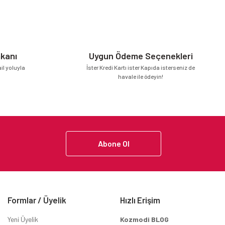
mkanı
Uygun Ödeme Seçenekleri
l yoluyla
İster Kredi Kartı ister Kapıda isterseniz de
havale ile ödeyin!
Abone Ol
Formlar / Üyelik
Hızlı Erişim
Yeni Üyelik
Kozmodi BLOG