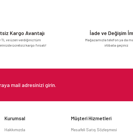
Yorum Yaz
tsiz Kargo Avantajı
İade ve Değişim İ
 TL ve üzeri verdiğiniz tüm
Mağazamızla telefon ya da mai
erinizde ücretsiz kargo fırsatı!
irtibata geçiniz
Gönder
Kurumsal
Müşteri Hizmetleri
Hakkımızda
Mesafeli Satış Sözleşmesi