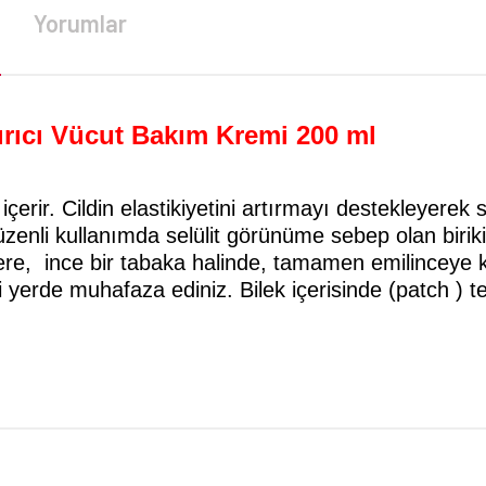
Yorumlar
tırıcı Vücut Bakım Kremi 200 ml
er içerir. Cildin elastikiyetini artırmayı destekleyer
li kullanımda selülit görünüme sebep olan birikimler
lere, ince bir tabaka halinde, tamamen emilinceye
erde muhafaza ediniz. Bilek içerisinde (patch ) test
da yetersiz gördüğünüz noktaları öneri formunu kullanarak tarafımıza iletebilirsi
Bu ürüne ilk yorumu siz yapın!