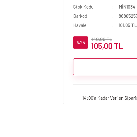
Stok Kodu
MİN1034
Barkod
8680525
Havale
101,85 TL
140,00 TL
%25
105,00 TL
14:00'a Kadar Verilen Sipar