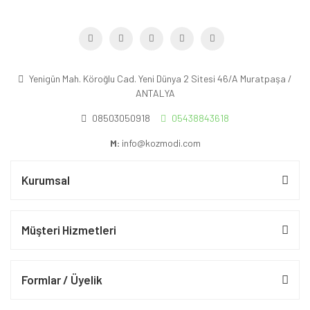
Yenigün Mah. Köroğlu Cad. Yeni Dünya 2 Sitesi 46/A Muratpaşa /
ANTALYA
08503050918
05438843618
M:
info@kozmodi.com
Kurumsal
Müşteri Hizmetleri
Formlar / Üyelik