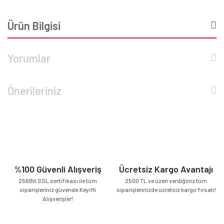
Ürün Bilgisi
Yorumlar
Önerileriniz
%100 Güvenli Alışveriş
Ücretsiz Kargo Avantajı
256Bit SSL sertifikası ile tüm
2500 TL ve üzeri verdiğiniz tüm
siparişleriniz güvende.Keyifli
siparişlerinizde ücretsiz kargo fırsatı!
Alışverişler!