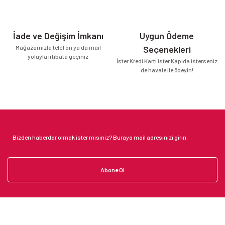
İade ve Değişim İmkanı
Uygun Ödeme
Mağazamızla telefon ya da mail
Seçenekleri
yoluyla irtibata geçiniz
İster Kredi Kartı ister Kapıda isterseniz
de havale ile ödeyin!
Abone Ol