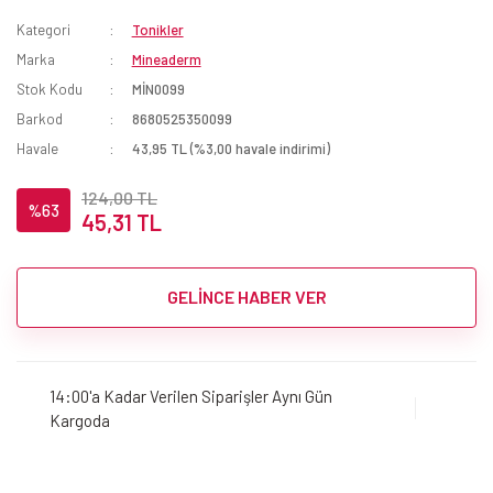
Kategori
Tonikler
Marka
Mineaderm
Stok Kodu
MİN0099
Barkod
8680525350099
Havale
43,95 TL (%3,00 havale indirimi)
124,00 TL
%63
45,31 TL
GELİNCE HABER VER
14:00'a Kadar Verilen Siparişler Aynı Gün
Kargoda