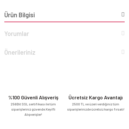
Ürün Bilgisi
Yorumlar
Önerileriniz
%100 Güvenli Alışveriş
Ücretsiz Kargo Avantajı
256Bit SSL sertifikası ile tüm
2500 TL ve üzeri verdiğiniz tüm
siparişleriniz güvende.Keyifli
siparişlerinizde ücretsiz kargo fırsatı!
Alışverişler!