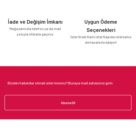
İade ve Değişim İmkanı
Uygun Ödeme
Mağazamızla telefon ya da mail
Seçenekleri
yoluyla irtibata geçiniz
İster Kredi Kartı ister Kapıda isterseniz
de havale ile ödeyin!
Abone Ol