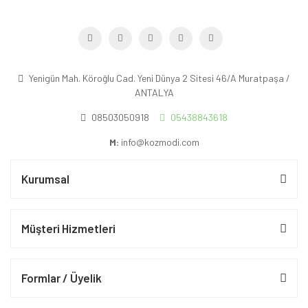
Yenigün Mah. Köroğlu Cad. Yeni Dünya 2 Sitesi 46/A Muratpaşa /
ANTALYA
08503050918
05438843618
M:
info@kozmodi.com
Kurumsal
Müşteri Hizmetleri
Formlar / Üyelik