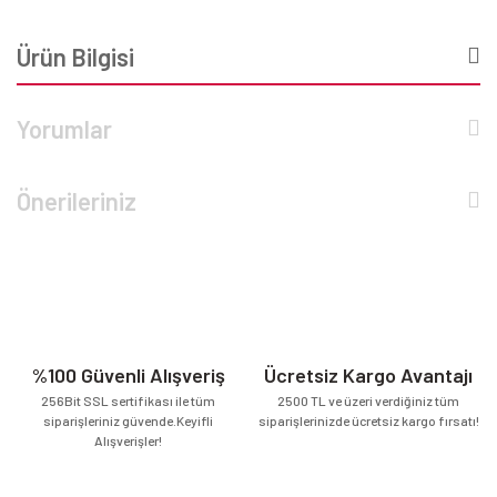
Ürün Bilgisi
Yorumlar
Önerileriniz
%100 Güvenli Alışveriş
Ücretsiz Kargo Avantajı
256Bit SSL sertifikası ile tüm
2500 TL ve üzeri verdiğiniz tüm
siparişleriniz güvende.Keyifli
siparişlerinizde ücretsiz kargo fırsatı!
Alışverişler!