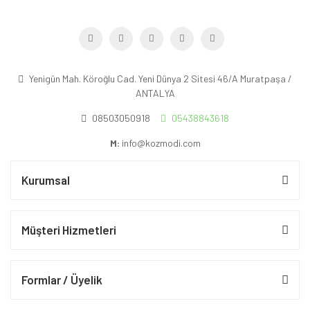
Yenigün Mah. Köroğlu Cad. Yeni Dünya 2 Sitesi 46/A Muratpaşa /
ANTALYA
08503050918
05438843618
M:
info@kozmodi.com
Kurumsal
Müşteri Hizmetleri
Formlar / Üyelik