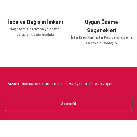
İade ve Değişim İmkanı
Uygun Ödeme
Mağazamızla telefon ya da mail
Seçenekleri
yoluyla irtibata geçiniz
İster Kredi Kartı ister Kapıda isterseniz
de havale ile ödeyin!
Abone Ol