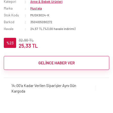
Kategori
Anne & Bebek Ürünleri
Marka
Mustela
Stok Kodu
MUSK9024-K
Barkod
3504105090272
Havale
24,57 TL (%3,00 havale indirimi)
32,90 TL
%23
25,33 TL
GELİNCE HABER VER
14:00'a Kadar Verilen Siparişler Aynı Gün
Kargoda