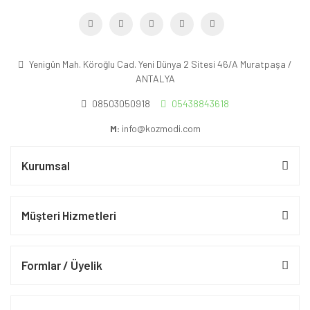
Yenigün Mah. Köroğlu Cad. Yeni Dünya 2 Sitesi 46/A Muratpaşa /
ANTALYA
08503050918
05438843618
M:
info@kozmodi.com
Kurumsal
Müşteri Hizmetleri
Formlar / Üyelik