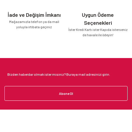
İade ve Değişim İmkanı
Uygun Ödeme
Mağazamızla telefon ya da mail
Seçenekleri
yoluyla irtibata geçiniz
İster Kredi Kartı ister Kapıda isterseniz
de havale ile ödeyin!
Abone Ol