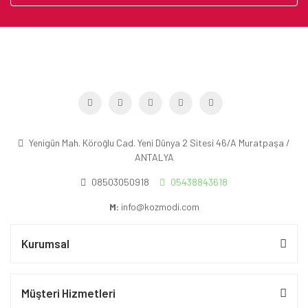
Yenigün Mah. Köroğlu Cad. Yeni Dünya 2 Sitesi 46/A Muratpaşa /
ANTALYA
08503050918
05438843618
M:
info@kozmodi.com
Kurumsal
Müşteri Hizmetleri