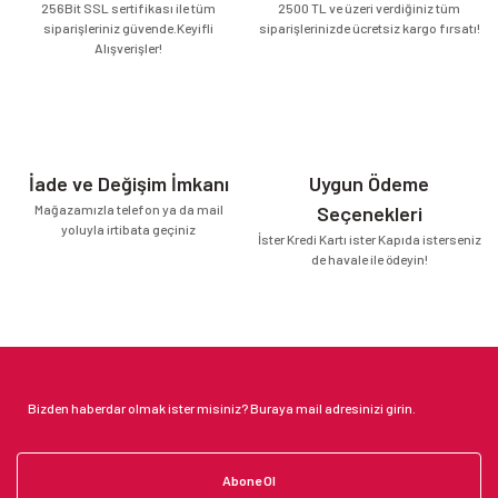
256Bit SSL sertifikası ile tüm
2500 TL ve üzeri verdiğiniz tüm
siparişleriniz güvende.Keyifli
siparişlerinizde ücretsiz kargo fırsatı!
Alışverişler!
İade ve Değişim İmkanı
Uygun Ödeme
Mağazamızla telefon ya da mail
Seçenekleri
yoluyla irtibata geçiniz
İster Kredi Kartı ister Kapıda isterseniz
de havale ile ödeyin!
Abone Ol