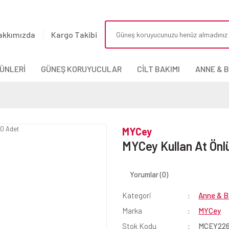
akkımızda
Kargo Takibi
ÜNLERİ
GÜNEŞ KORUYUCULAR
CİLT BAKIMI
ANNE & 
MYCey
MYCey Kullan At Önl
Yorumlar (0)
Kategori
Anne & B
Marka
MYCey
Stok Kodu
MCEY22