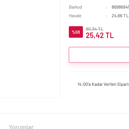
Barkod
8698694
Havale
24,66 TL 
80,34 TL
%68
25,42 TL
14:00'a Kadar Verilen Sipar
Yorumlar