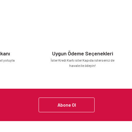
mkanı
Uygun Ödeme Seçenekleri
l yoluyla
İster Kredi Kartı ister Kapıda isterseniz de
havale ile ödeyin!
Abone Ol