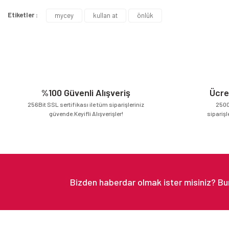
Etiketler :
mycey
kullan at
önlük
Ürün resmi kalitesiz, bozuk veya görüntülenemiyor.
Ürün açıklamasında eksik bilgiler bulunuyor.
Ürün bilgilerinde hatalar bulunuyor.
Ürün fiyatı diğer sitelerden daha pahalı.
Bu ürüne benzer farklı alternatifler olmalı.
%100 Güvenli Alışveriş
Ücre
256Bit SSL sertifikası ile tüm siparişleriniz
2500
güvende.Keyifli Alışverişler!
siparişl