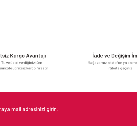
Bu ürüne ilk yorumu siz yapın!
Yorum Yaz
tsiz Kargo Avantajı
İade ve Değişim İ
 TL ve üzeri verdiğiniz tüm
Mağazamızla telefon ya da mai
erinizde ücretsiz kargo fırsatı!
irtibata geçiniz
Gönder