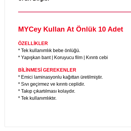
MYCey Kullan At Önlük 10 Adet
ÖZELLİKLER
* Tek kullanımlık bebe önlüğü.
* Yapışkan bant | Koruyucu film | Kırıntı cebi
BİLİNMESİ GEREKENLER
* Emici laminasyonlu kağıttan üretilmiştir.
* Sıvı geçirmez ve kırıntı ceplidir.
* Takıp çıkartılması kolaydır.
* Tek kullanımlıktır.
Bu ürünün fiyat bilgisi, resim, ürün açıklamalarında ve diğer konular
Görüş ve önerileriniz için teşekkür ederiz.