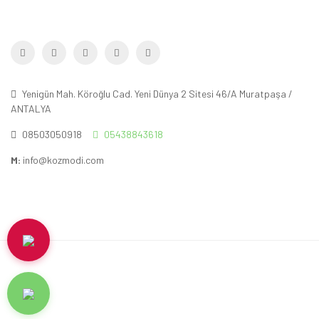
Yenigün Mah. Köroğlu Cad. Yeni Dünya 2 Sitesi 46/A Muratpaşa /
ANTALYA
08503050918
05438843618
M:
info@kozmodi.com