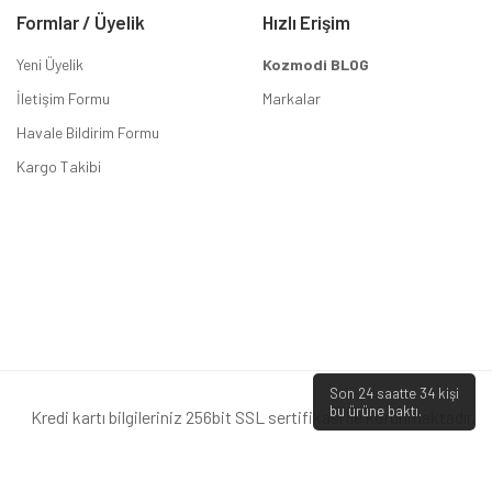
Formlar / Üyelik
Hızlı Erişim
Yeni Üyelik
Kozmodi BLOG
İletişim Formu
Markalar
Havale Bildirim Formu
Kargo Takibi
Son 24 saatte
34
kişi
bu ürüne baktı.
Kredi kartı bilgileriniz 256bit SSL sertifikası ile korunmaktadır.