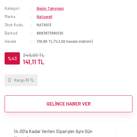
Kategori
Besin Takviyesi
Marka
Natuwell
Stok Kodu
NAT8013
Barkod
8683873980130
Havale
136,88 TL (%3,00 havale indirimi)
249,00 TL
%43
141,11 TL
Kargo 81 TL
GELİNCE HABER VER
14:00'a Kadar Verilen Siparişler Aynı Gün