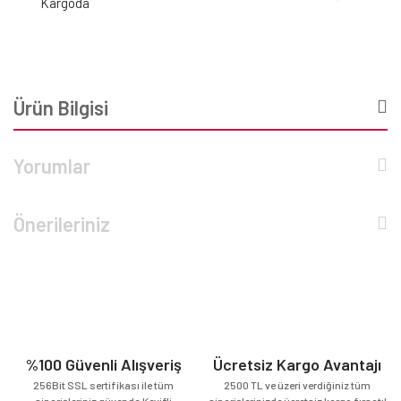
Kargoda
Ürün Bilgisi
Yorumlar
Önerileriniz
%100 Güvenli Alışveriş
Ücretsiz Kargo Avantajı
256Bit SSL sertifikası ile tüm
2500 TL ve üzeri verdiğiniz tüm
siparişleriniz güvende.Keyifli
siparişlerinizde ücretsiz kargo fırsatı!