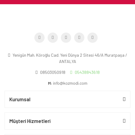
Yenigün Mah. Köroğlu Cad. Yeni Dünya 2 Sitesi 46/A Muratpaşa /
ANTALYA
08503050918
05438843618
M:
info@kozmodi.com
Kurumsal
Müşteri Hizmetleri