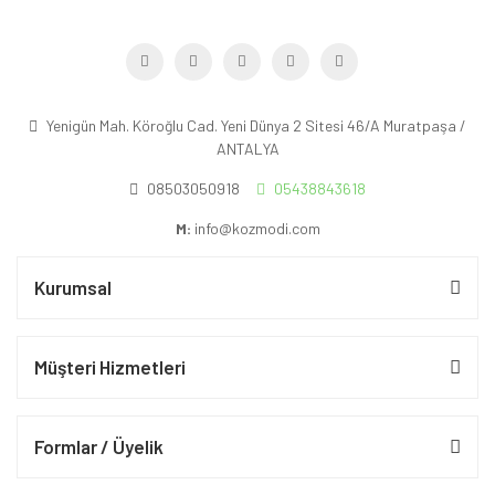
Yenigün Mah. Köroğlu Cad. Yeni Dünya 2 Sitesi 46/A Muratpaşa /
ANTALYA
08503050918
05438843618
M:
info@kozmodi.com
Kurumsal
Müşteri Hizmetleri
Formlar / Üyelik