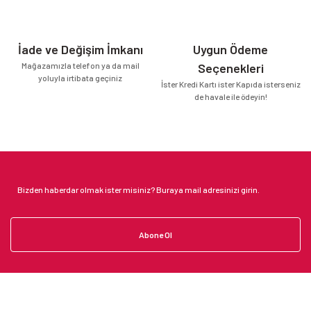
İade ve Değişim İmkanı
Uygun Ödeme
Mağazamızla telefon ya da mail
Seçenekleri
yoluyla irtibata geçiniz
İster Kredi Kartı ister Kapıda isterseniz
de havale ile ödeyin!
Abone Ol