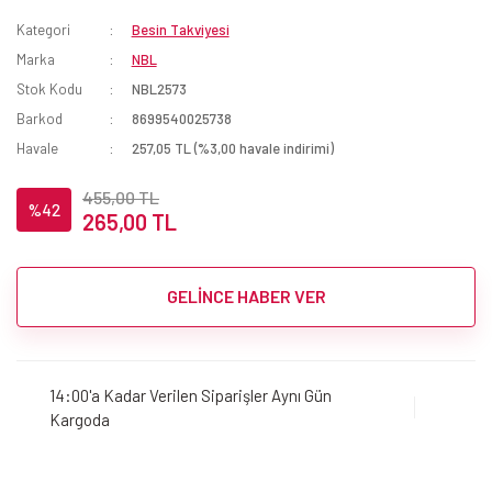
Kategori
Besin Takviyesi
Marka
NBL
Stok Kodu
NBL2573
Barkod
8699540025738
Havale
257,05 TL (%3,00 havale indirimi)
455,00 TL
%42
265,00 TL
GELİNCE HABER VER
14:00'a Kadar Verilen Siparişler Aynı Gün
Kargoda