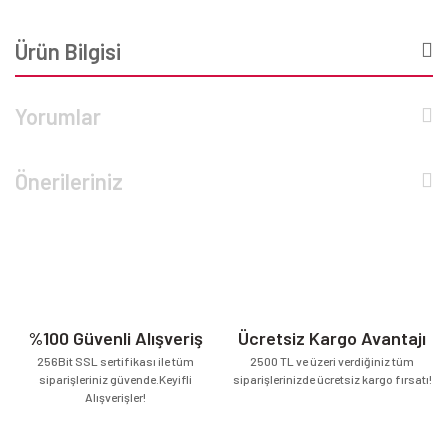
Ürün Bilgisi
Yorumlar
Önerileriniz
%100 Güvenli Alışveriş
Ücretsiz Kargo Avantajı
256Bit SSL sertifikası ile tüm
2500 TL ve üzeri verdiğiniz tüm
siparişleriniz güvende.Keyifli
siparişlerinizde ücretsiz kargo fırsatı!
Alışverişler!