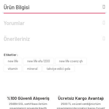
Ürün Bilgisi
Yorumlar
Önerileriniz
Etiketler :
new life
new life efa 1200
new life coenz qh
vitamin
mineral
takviye edici gıda
%100 Güvenli Alışveriş
Ücretsiz Kargo Avantajı
256Bit SSL sertifikası ile tüm
2500 TL ve üzeri verdiğiniz tüm
siparişleriniz güvende.Keyifli
siparişlerinizde ücretsiz kargo fırsatı!