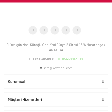
Yenigün Mah. Köroğlu Cad. Yeni Dünya 2 Sitesi 46/A Muratpaşa /
ANTALYA
08503050918
05438843618
M:
info@kozmodi.com
Kurumsal
Müşteri Hizmetleri