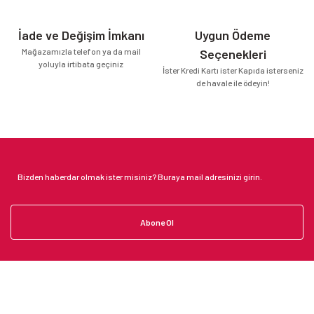
İade ve Değişim İmkanı
Uygun Ödeme
Mağazamızla telefon ya da mail
Seçenekleri
yoluyla irtibata geçiniz
İster Kredi Kartı ister Kapıda isterseniz
de havale ile ödeyin!
Abone Ol