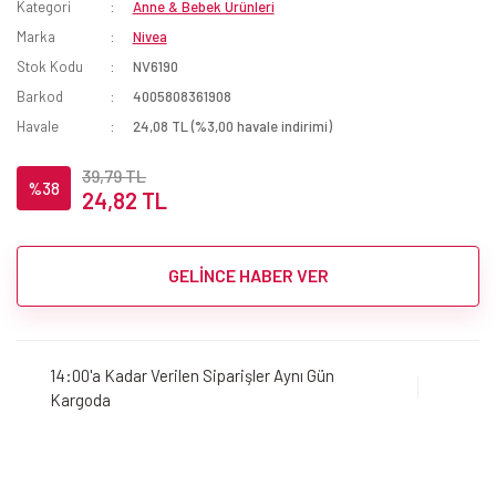
Kategori
Anne & Bebek Ürünleri
Marka
Nivea
Stok Kodu
NV6190
Barkod
4005808361908
Havale
24,08 TL (%3,00 havale indirimi)
39,79 TL
%38
24,82 TL
GELİNCE HABER VER
14:00'a Kadar Verilen Siparişler Aynı Gün
Kargoda