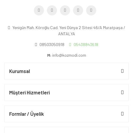
Yenigün Mah. Köroğlu Cad. Yeni Dünya 2 Sitesi 46/A Muratpaşa /
ANTALYA
08503050918
05438843618
M:
info@kozmodi.com
Kurumsal
Müşteri Hizmetleri
Formlar / Üyelik