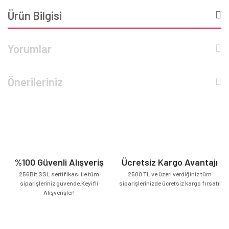
Ürün Bilgisi
Yorumlar
Önerileriniz
%100 Güvenli Alışveriş
Ücretsiz Kargo Avantajı
256Bit SSL sertifikası ile tüm
2500 TL ve üzeri verdiğiniz tüm
siparişleriniz güvende.Keyifli
siparişlerinizde ücretsiz kargo fırsatı!
Alışverişler!