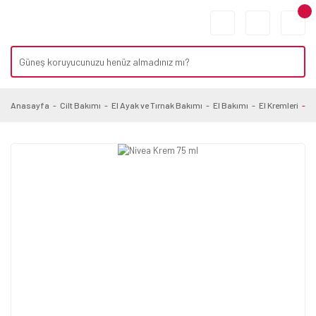
Anasayfa
Cilt Bakımı
El Ayak ve Tırnak Bakımı
El Bakımı
El Kremleri
N