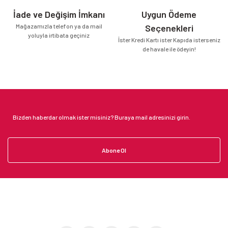
İade ve Değişim İmkanı
Uygun Ödeme
Mağazamızla telefon ya da mail
Seçenekleri
yoluyla irtibata geçiniz
İster Kredi Kartı ister Kapıda isterseniz
de havale ile ödeyin!
Abone Ol