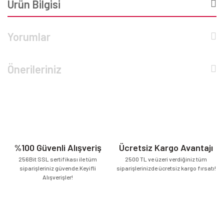
Ürün Bilgisi
Yorumlar
Önerileriniz
%100 Güvenli Alışveriş
Ücretsiz Kargo Avantajı
256Bit SSL sertifikası ile tüm
2500 TL ve üzeri verdiğiniz tüm
siparişleriniz güvende.Keyifli
siparişlerinizde ücretsiz kargo fırsatı!
Alışverişler!