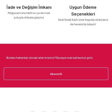
İade ve Değişim İmkanı
Uygun Ödeme
Mağazamızla telefon ya da mail
Seçenekleri
yoluyla irtibata geçiniz
İster Kredi Kartı ister Kapıda isterseniz
de havale ile ödeyin!
Abone Ol