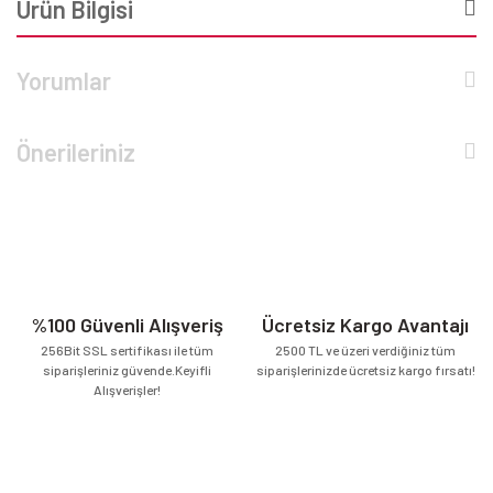
Ürün Bilgisi
Yorumlar
Önerileriniz
%100 Güvenli Alışveriş
Ücretsiz Kargo Avantajı
256Bit SSL sertifikası ile tüm
2500 TL ve üzeri verdiğiniz tüm
siparişleriniz güvende.Keyifli
siparişlerinizde ücretsiz kargo fırsatı!
Alışverişler!