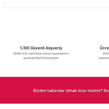
Bu ürünün fiyat bilgisi, resim, ürün açıklamalarında ve diğer konular
Görüş ve önerileriniz için teşekkür ederiz.
Ürün resmi kalitesiz, bozuk veya görüntülenemiyor.
Ürün açıklamasında eksik bilgiler bulunuyor.
Ürün bilgilerinde hatalar bulunuyor.
Ürün fiyatı diğer sitelerden daha pahalı.
%100 Güvenli Alışveriş
Ücre
Bu ürüne benzer farklı alternatifler olmalı.
256Bit SSL sertifikası ile tüm siparişleriniz
2500
güvende.Keyifli Alışverişler!
siparişl