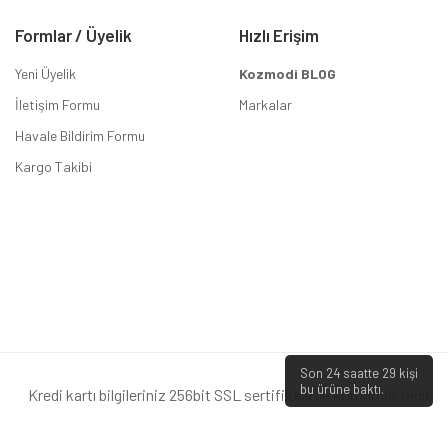
Formlar / Üyelik
Hızlı Erişim
Yeni Üyelik
Kozmodi BLOG
İletişim Formu
Markalar
Havale Bildirim Formu
Kargo Takibi
Son 24 saatte
29
kişi
bu ürüne baktı.
Kredi kartı bilgileriniz 256bit SSL sertifikası ile korunmaktadır.