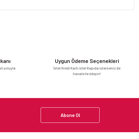
niz.
mkanı
Uygun Ödeme Seçenekleri
l yoluyla
İster Kredi Kartı ister Kapıda isterseniz de
havale ile ödeyin!
Abone Ol