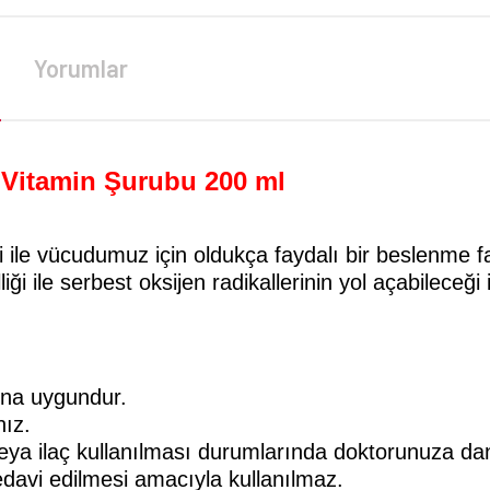
Yorumlar
 Vitamin Şurubu 200 ml
ği ile vücudumuz için oldukça faydalı bir beslenme 
iği ile serbest oksijen radikallerinin yol açabileceği 
ına uygundur.
nız.
eya ilaç kullanılması durumlarında doktorunuza dan
tedavi edilmesi amacıyla kullanılmaz.