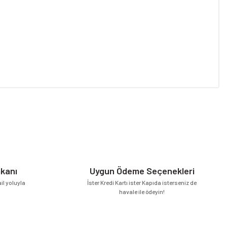
niz.
mkanı
Uygun Ödeme Seçenekleri
l yoluyla
İster Kredi Kartı ister Kapıda isterseniz de
havale ile ödeyin!