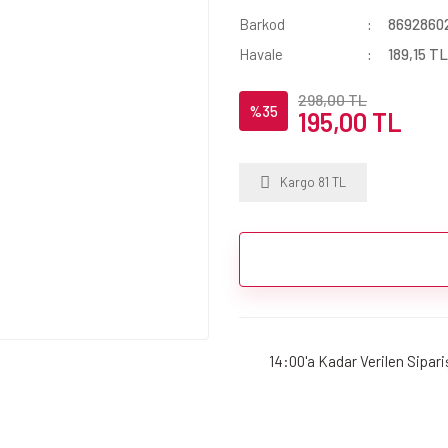
Barkod
8692860
Havale
189,15 TL
298,00 TL
%35
195,00 TL
Kargo 81 TL
14:00'a Kadar Verilen Sipar