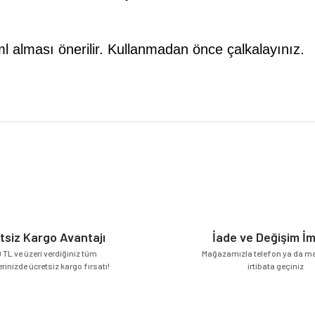
l alması önerilir. Kullanmadan önce çalkalayınız.
da yetersiz gördüğünüz noktaları öneri formunu kullanarak tarafımıza iletebilirsi
Bu ürüne ilk yorumu siz yapın!
Yorum Yaz
tsiz Kargo Avantajı
İade ve Değişim İ
 TL ve üzeri verdiğiniz tüm
Mağazamızla telefon ya da mai
erinizde ücretsiz kargo fırsatı!
irtibata geçiniz