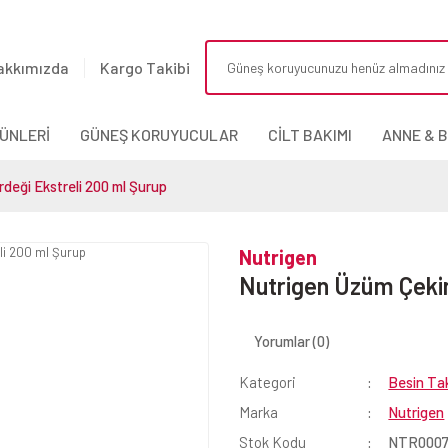
akkımızda
Kargo Takibi
ÜNLERİ
GÜNEŞ KORUYUCULAR
CİLT BAKIMI
ANNE & 
deği Ekstreli 200 ml Şurup
Nutrigen
Nutrigen Üzüm Çekir
Yorumlar (0)
Kategori
Besin Tak
Marka
Nutrigen
Stok Kodu
NTR000