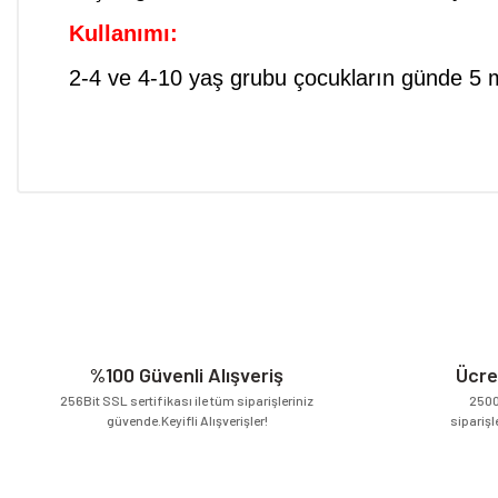
Kullanımı:
2-4 ve 4-10 yaş grubu çocukların günde 5 m
Bu ürünün fiyat bilgisi, resim, ürün açıklamalarında ve diğer konular
Görüş ve önerileriniz için teşekkür ederiz.
Ürün resmi kalitesiz, bozuk veya görüntülenemiyor.
Ürün açıklamasında eksik bilgiler bulunuyor.
Ürün bilgilerinde hatalar bulunuyor.
Ürün fiyatı diğer sitelerden daha pahalı.
%100 Güvenli Alışveriş
Ücre
Bu ürüne benzer farklı alternatifler olmalı.
256Bit SSL sertifikası ile tüm siparişleriniz
2500
güvende.Keyifli Alışverişler!
siparişl