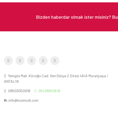
Yenigün Mah. Köroğlu Cad. Yeni Dünya 2 Sitesi 46/A Muratpaşa /
ANTALYA
08503050918
05438843618
M:
info@kozmodi.com