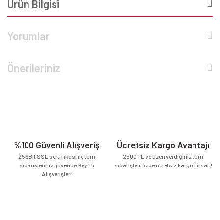
Ürün Bilgisi
Yorumlar
Önerileriniz
%100 Güvenli Alışveriş
Ücretsiz Kargo Avantajı
256Bit SSL sertifikası ile tüm
2500 TL ve üzeri verdiğiniz tüm
siparişleriniz güvende.Keyifli
siparişlerinizde ücretsiz kargo fırsatı!
Alışverişler!