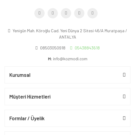
Yenigün Mah. Köroğlu Cad. Yeni Dünya 2 Sitesi 46/A Muratpaşa /
ANTALYA
08503050918
05438843618
M:
info@kozmodi.com
Kurumsal
Müşteri Hizmetleri
Formlar / Üyelik