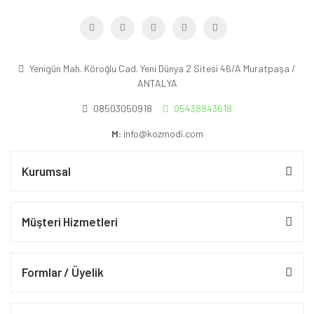
Yenigün Mah. Köroğlu Cad. Yeni Dünya 2 Sitesi 46/A Muratpaşa /
ANTALYA
08503050918
05438843618
M:
info@kozmodi.com
Kurumsal
Müşteri Hizmetleri
Formlar / Üyelik