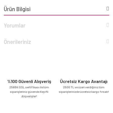
Ürün Bilgisi
Yorumlar
Önerileriniz
%100 Güvenli Alışveriş
Ücretsiz Kargo Avantajı
256Bit SSL sertifikası ile tüm
2500 TL ve üzeri verdiğiniz tüm
siparişleriniz güvende.Keyifli
siparişlerinizde ücretsiz kargo fırsatı!
Alışverişler!