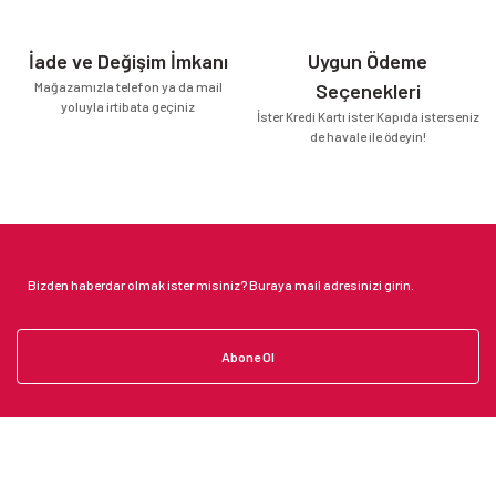
İade ve Değişim İmkanı
Uygun Ödeme
Mağazamızla telefon ya da mail
Seçenekleri
yoluyla irtibata geçiniz
İster Kredi Kartı ister Kapıda isterseniz
de havale ile ödeyin!
Abone Ol