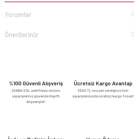
Yorumlar
Önerileriniz
%100 Güvenli Alışveriş
Ücretsiz Kargo Avantajı
256Bit SSL sertifikası ile tüm
2500 TL ve üzeri verdiğiniz tüm
siparişleriniz güvende.Keyifli
siparişlerinizde ücretsiz kargo fırsatı!
Alışverişler!