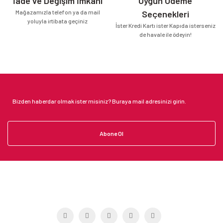
İade ve Değişim İmkanı
Uygun Ödeme
Mağazamızla telefon ya da mail
Seçenekleri
yoluyla irtibata geçiniz
İster Kredi Kartı ister Kapıda isterseniz
de havale ile ödeyin!
Abone Ol