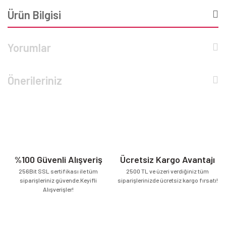
Ürün Bilgisi
Yorumlar
Önerileriniz
%100 Güvenli Alışveriş
Ücretsiz Kargo Avantajı
256Bit SSL sertifikası ile tüm
2500 TL ve üzeri verdiğiniz tüm
siparişleriniz güvende.Keyifli
siparişlerinizde ücretsiz kargo fırsatı!
Alışverişler!