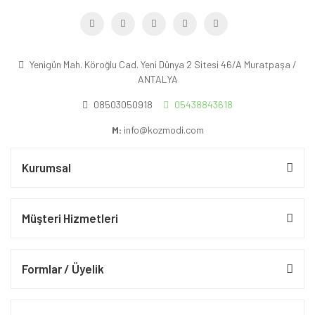
Yenigün Mah. Köroğlu Cad. Yeni Dünya 2 Sitesi 46/A Muratpaşa /
ANTALYA
08503050918
05438843618
M:
info@kozmodi.com
Kurumsal
Müşteri Hizmetleri
Formlar / Üyelik