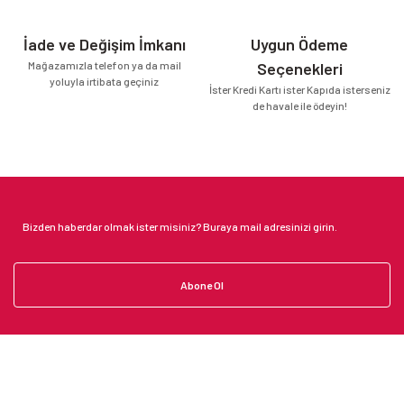
İade ve Değişim İmkanı
Uygun Ödeme
Mağazamızla telefon ya da mail
Seçenekleri
yoluyla irtibata geçiniz
İster Kredi Kartı ister Kapıda isterseniz
de havale ile ödeyin!
Abone Ol