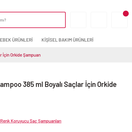
BEBEK ÜRÜNLERİ
KİŞİSEL BAKIM ÜRÜNLERİ
ar İçin Orkide Şampuan
hampoo 385 ml Boyalı Saçlar İçin Orkide
e Renk Koruyucu Saç Şampuanları