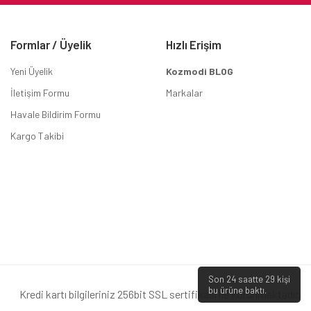
Formlar / Üyelik
Hızlı Erişim
Yeni Üyelik
Kozmodi BLOG
İletişim Formu
Markalar
Havale Bildirim Formu
Kargo Takibi
Son 24 saatte
29
kişi
bu ürüne baktı.
Kredi kartı bilgileriniz 256bit SSL sertifikası ile korunmaktadır.