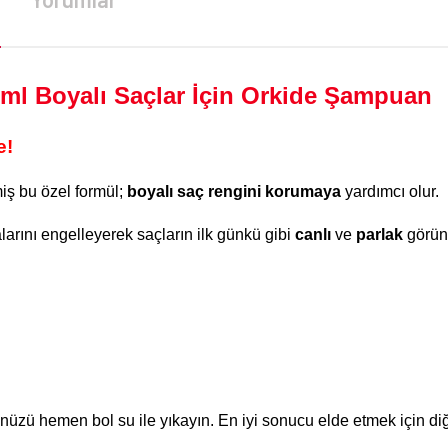
ml Boyalı Saçlar İçin Orkide Şampuan
e!
miş bu özel formül;
boyalı saç rengini korumaya
yardımcı olur.
alarını engelleyerek saçların ilk günkü gibi
canlı
ve
parlak
görünm
ü hemen bol su ile yıkayın. En iyi sonucu elde etmek için diğer