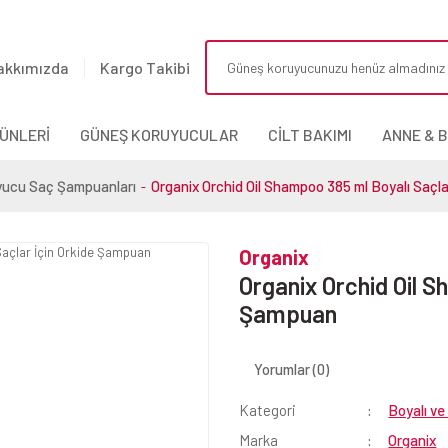
akkımızda
Kargo Takibi
ÜNLERİ
GÜNEŞ KORUYUCULAR
CİLT BAKIMI
ANNE & 
yucu Saç Şampuanları
Organix Orchid Oil Shampoo 385 ml Boyalı Saçl
Organix
Organix Orchid Oil S
Şampuan
Yorumlar (0)
Kategori
Boyalı v
Marka
Organix