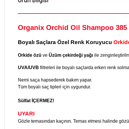
Organix Orchid Oil Shampoo 385 
Boyalı Saçlara Özel Renk Koruyucu
Orkid
Orkide özü
ve
Üzüm çekirdeği yağı
ile zenginleştiril
UVA/UVB
filtreleri ile boyalı saçlarda erken renk solm
Nemi saça hapsederek bakım yapar.
Tüm boyalı saç tipleri için uygundur.
Sülfat İÇERMEZ!
UYARI
Gözle temasından kaçının. Temas etmesi halinde gözünüz