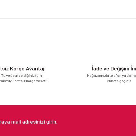
da yetersiz gördüğünüz noktaları öneri formunu kullanarak tarafımıza iletebilirsi
Bu ürüne ilk yorumu siz yapın!
Yorum Yaz
tsiz Kargo Avantajı
İade ve Değişim İ
 TL ve üzeri verdiğiniz tüm
Mağazamızla telefon ya da mai
erinizde ücretsiz kargo fırsatı!
irtibata geçiniz
Gönder