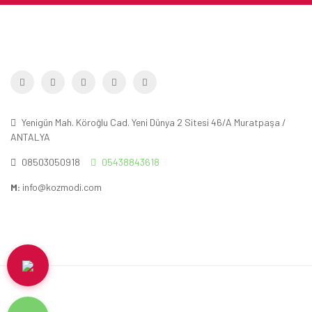
Yenigün Mah. Köroğlu Cad. Yeni Dünya 2 Sitesi 46/A Muratpaşa /
ANTALYA
08503050918
05438843618
M:
info@kozmodi.com