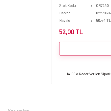
Stok Kodu
OR7240
Barkod
0227969
Havale
50,44 TL 
52,00 TL
14:00'a Kadar Verilen Sipar
Yorumlar