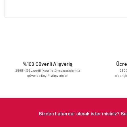
Bu ürünün fiyat bilgisi, resim, ürün açıklamalarında ve diğer konular
Görüş ve önerileriniz için teşekkür ederiz.
Ürün resmi kalitesiz, bozuk veya görüntülenemiyor.
Ürün açıklamasında eksik bilgiler bulunuyor.
Ürün bilgilerinde hatalar bulunuyor.
Ürün fiyatı diğer sitelerden daha pahalı.
%100 Güvenli Alışveriş
Ücre
Bu ürüne benzer farklı alternatifler olmalı.
256Bit SSL sertifikası ile tüm siparişleriniz
2500
güvende.Keyifli Alışverişler!
siparişl