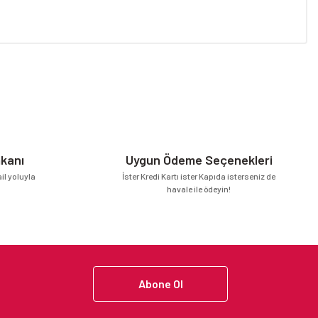
niz.
mkanı
Uygun Ödeme Seçenekleri
l yoluyla
İster Kredi Kartı ister Kapıda isterseniz de
havale ile ödeyin!
Abone Ol