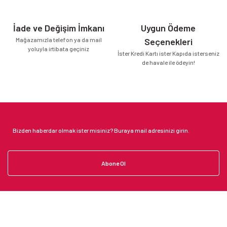
İade ve Değişim İmkanı
Uygun Ödeme
Mağazamızla telefon ya da mail
Seçenekleri
yoluyla irtibata geçiniz
İster Kredi Kartı ister Kapıda isterseniz
de havale ile ödeyin!
Abone Ol