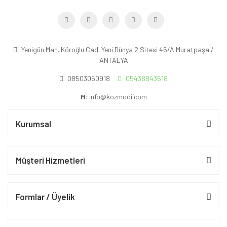
Yenigün Mah. Köroğlu Cad. Yeni Dünya 2 Sitesi 46/A Muratpaşa /
ANTALYA
08503050918
05438843618
M:
info@kozmodi.com
Kurumsal
Müşteri Hizmetleri
Formlar / Üyelik