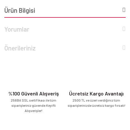
Ürün Bilgisi
Yorumlar
Önerileriniz
%100 Güvenli Alışveriş
Ücretsiz Kargo Avantajı
256Bit SSL sertifikası ile tüm
2500 TL ve üzeri verdiğiniz tüm
siparişleriniz güvende.Keyifli
siparişlerinizde ücretsiz kargo fırsatı!
Alışverişler!