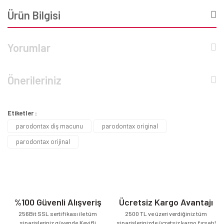
Ürün Bilgisi
Yorumlar
Önerileriniz
Etiketler :
parodontax diş macunu
parodontax original
parodontax orijinal
%100 Güvenli Alışveriş
Ücretsiz Kargo Avantajı
256Bit SSL sertifikası ile tüm
2500 TL ve üzeri verdiğiniz tüm
siparişleriniz güvende.Keyifli
siparişlerinizde ücretsiz kargo fırsatı!