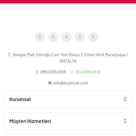
Yenigün Mah. Köroğlu Cad. Yeni Dünya 2 Sitesi 46/A Muratpaşa /
ANTALYA
08503050918
05438843618
M:
info@kozmodi.com
Kurumsal
Müşteri Hizmetleri