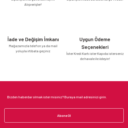
Alışverişler!
İade ve Değişim İmkanı
Uygun Ödeme
Mağazamızla telefon ya da mail
Seçenekleri
yoluyla irtibata geçiniz
İster Kredi Kartı ister Kapıda isterseniz
de havale ile ödeyin!
Abone Ol