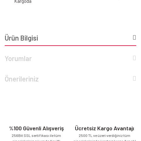
Kargoda
Ürün Bilgisi
Yorumlar
Önerileriniz
%100 Güvenli Alışveriş
Ücretsiz Kargo Avantajı
256Bit SSL sertifikası ile tüm
2500 TL ve üzeri verdiğiniz tüm
siparişleriniz güvende.Keyifli
siparişlerinizde ücretsiz kargo fırsatı!