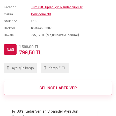
Kategori
Tüm Cilt Tipleri İçin Nemlendiriciler
Marka
Perricone MD
Stok Kodu
1765
Barkod
651473550907
Havale
775,52 TL (%3,00 havale indirimi)
1.599,00 TL
%50
799,50 TL
Aynı gün kargo
Kargo 81 TL
GELİNCE HABER VER
14:00'a Kadar Verilen Siparişler Aynı Gün