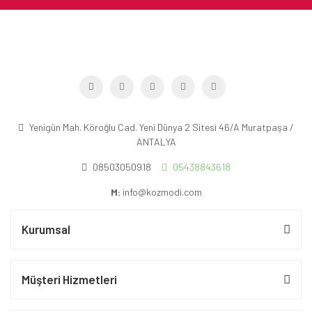
Yenigün Mah. Köroğlu Cad. Yeni Dünya 2 Sitesi 46/A Muratpaşa /
ANTALYA
08503050918
05438843618
M:
info@kozmodi.com
Kurumsal
Müşteri Hizmetleri