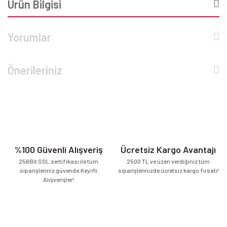
Ürün Bilgisi
Yorumlar
Önerileriniz
%100 Güvenli Alışveriş
Ücretsiz Kargo Avantajı
256Bit SSL sertifikası ile tüm
2500 TL ve üzeri verdiğiniz tüm
siparişleriniz güvende.Keyifli
siparişlerinizde ücretsiz kargo fırsatı!
Alışverişler!