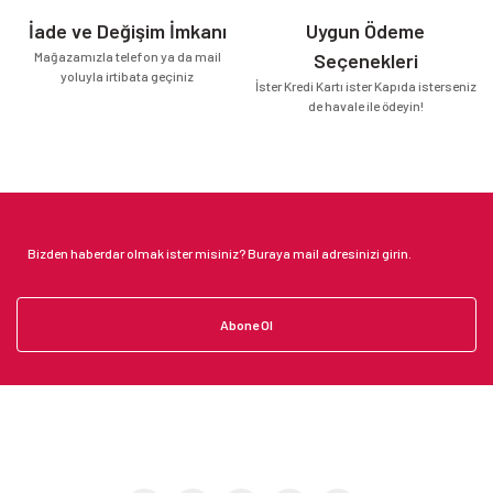
İade ve Değişim İmkanı
Uygun Ödeme
Mağazamızla telefon ya da mail
Seçenekleri
yoluyla irtibata geçiniz
İster Kredi Kartı ister Kapıda isterseniz
de havale ile ödeyin!
Abone Ol